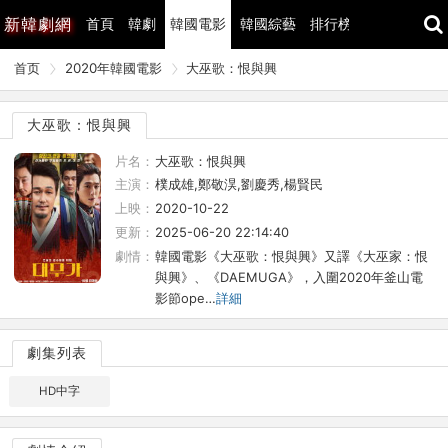
新
韓劇網
首頁
韓劇
韓國電影
韓國綜藝
排行榜
最近更新
首页
2020年韓國電影
大巫歌：恨與興
大巫歌：恨與興
片名：
大巫歌：恨與興
主演：
樸成雄,鄭敬淏,劉慶秀,楊賢民
上映：
2020-10-22
更新：
2025-06-20 22:14:40
劇情：
韓國電影《大巫歌：恨與興》又譯《大巫家：恨
與興》、《DAEMUGA》，入圍2020年釜山電
影節ope…
詳細
劇集列表
HD中字