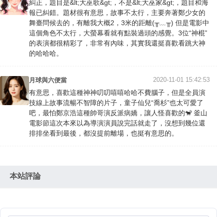
糾正，題目是&lt;大巫歌&gt;，不是&lt;大巫家&gt;，題目和海
報已糾錯。題材很有意思，故事不太行，主要奔著鄭少女的
舞臺問候去的，有離我大概2，3米的距離(╥﹏╥) 但是電影中
這個角色不太行，大螢幕看就有點裝過頭的感覺。3位“神棍”
的表演都很精彩了，非常有內味，其實我還挺喜歡看跳大神
的哈哈哈。
2020-11-01 15:42:53
月球與六便當
有意思，喜歡這種神神叨叨嘻嘻哈哈不費腦子，但是全員演
技線上故事流暢不智障的片子，童子仙兒“喬杉”也太可愛了
吧，最怕鄭京浩這種帥哥演反派病嬌，讓人怪喜歡的🐒 釜山
電影節這次本來以為導演演員說完話就走了，沒想到幾位還
排排坐看到最後，都沒提前離場，也挺有意思的。
本站評論