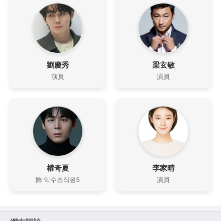
劉慶秀
梁玄敏
演員
演員
權奇夏
李家晴
飾 익수조직원5
演員