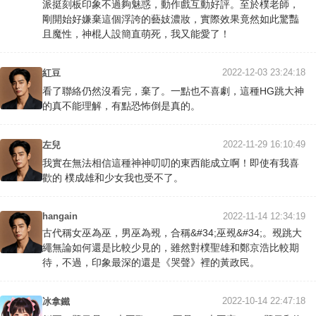
派挺刻板印象不過夠魅惑，動作戲互動好評。至於樸老師，
剛開始好嫌棄這個浮誇的藝妓濃妝，實際效果竟然如此驚豔
且魔性，神棍人設簡直萌死，我又能愛了！
2022-12-03 23:24:18
紅豆
看了聯絡仍然沒看完，棄了。一點也不喜劇，這種HG跳大神
的真不能理解，有點恐怖倒是真的。
2022-11-29 16:10:49
左兒
我實在無法相信這種神神叨叨的東西能成立啊！即使有我喜
歡的 樸成雄和少女我也受不了。
hangain
2022-11-14 12:34:19
古代稱女巫為巫，男巫為覡，合稱&#34;巫覡&#34;。覡跳大
繩無論如何還是比較少見的，雖然對樸聖雄和鄭京浩比較期
待，不過，印象最深的還是《哭聲》裡的黃政民。
2022-10-14 22:47:18
冰拿鐵