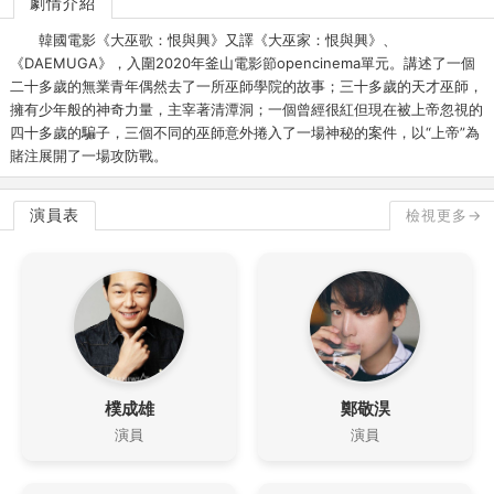
劇情介紹
韓國電影《大巫歌：恨與興》又譯《大巫家：恨與興》、
《DAEMUGA》，入圍2020年釜山電影節opencinema單元。講述了一個
二十多歲的無業青年偶然去了一所巫師學院的故事；三十多歲的天才巫師，
擁有少年般的神奇力量，主宰著清潭洞；一個曾經很紅但現在被上帝忽視的
四十多歲的騙子，三個不同的巫師意外捲入了一場神秘的案件，以“上帝”為
賭注展開了一場攻防戰。
演員表
檢視更多→
樸成雄
鄭敬淏
演員
演員