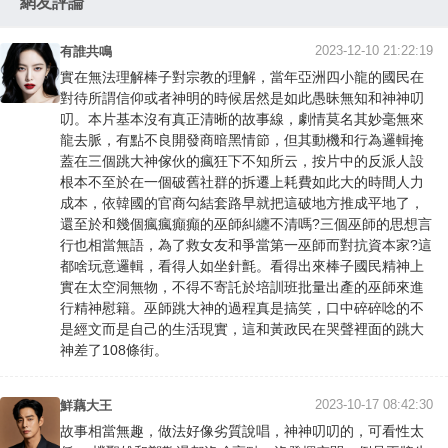
網友評論
2023-12-10 21:22:19
有誰共鳴
實在無法理解棒子對宗教的理解，當年亞洲四小龍的國民在
對待所謂信仰或者神明的時候居然是如此愚昧無知和神神叨
叨。本片基本沒有真正清晰的故事線，劇情莫名其妙毫無來
龍去脈，有點不良開發商暗黑情節，但其動機和行為邏輯掩
蓋在三個跳大神傢伙的瘋狂下不知所云，按片中的反派人設
根本不至於在一個破舊社群的拆遷上耗費如此大的時間人力
成本，依韓國的官商勾結套路早就把這破地方推成平地了，
還至於和幾個瘋瘋癲癲的巫師糾纏不清嗎?三個巫師的思想言
行也相當無語，為了救女友和爭當第一巫師而對抗資本家?這
都啥玩意邏輯，看得人如坐針氈。看得出來棒子國民精神上
實在太空洞無物，不得不寄託於培訓班批量出產的巫師來進
行精神慰籍。巫師跳大神的過程真是搞笑，口中碎碎唸的不
是經文而是自己的生活現實，這和黃政民在哭聲裡面的跳大
神差了108條街。
2023-10-17 08:42:30
鮮藕大王
故事相當無趣，做法好像劣質說唱，神神叨叨的，可看性太