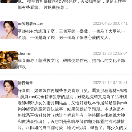
低… 樸聖雄和鄭敬淏都沒啥亮點，沒發揮空間，倒是王牌牛
郎有些看頭。 片尾曲挽尊…
2023-04-25 00:07:41
℡旁觀者⊙﹏⊙
巫師都有培訓班了麼，三個巫師一臺戲，一個為了大巫第一
名頭、一個是為了錢、另一個為了保護心愛的女人。
chenrui
2022-12-28 12:02:04
簡直侮辱了薩滿教文化，韓國使勁作死，把自己的文化全部
作沒
2022-12-12 07:19:51
諸行無常
好喜歡，如果製作再爛些會更喜歡（笑。屬於那種題材+風格
+演員+ost完全精準狙擊的型別，雖然起先確實是為了品味樸
老師和鄭少女的蜜月期結晶，又恰好發現本作居然是個夠cult
夠神經質的巫師對決故事，結果笑點超乎預期。本以為是本
格韓系巫術科普片（估計全程真的有一半時間在排練跳大神
和做法事招魂），沒想到是落魄巫師們翻身降靈的混沌愛情
片。巫師組的自白都可愛，唸咒=說唱，學會了。鄭少女的反