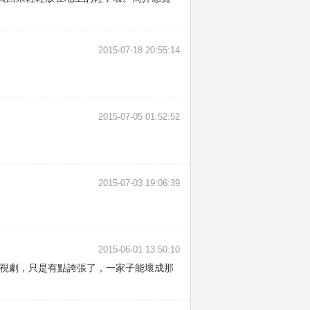
2015-07-18 20:55:14
2015-07-05 01:52:52
2015-07-03 19:06:39
2015-06-01 13:50:10
電視劇，只是有點誇張了，一家子能壞成那