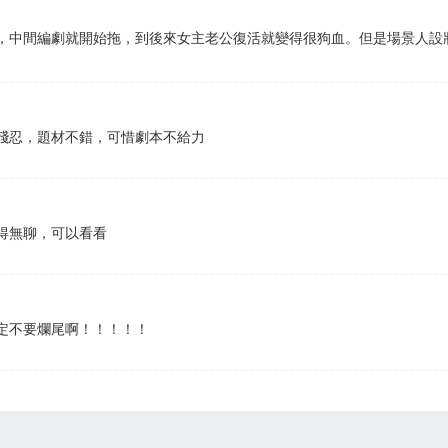
，中間編劇就開始拖，到後來女主老公復活就變得很狗血。但是場景人設
殘忍，題材不錯，可惜劇本不給力
得無聊，可以看看
定不要爛尾啊！！！！！