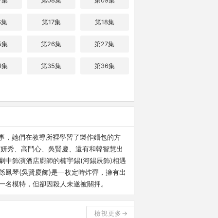
7集
第08集
第09集
6集
第17集
第18集
5集
第26集
第27集
4集
第35集
第36集
事，她們在教導所裡學習了製作麵包的方
河妍秀、高鬥心、吳賢慶、還有和韓智慧出
劇中飾演酒店廚師的楠宇錫(河錫辰飾)相遇
孫鳳琴(吳賢慶飾)是一枚定時炸彈，擁有出
是一名模特，但卻因殺人未遂被關押。
檢視更多→