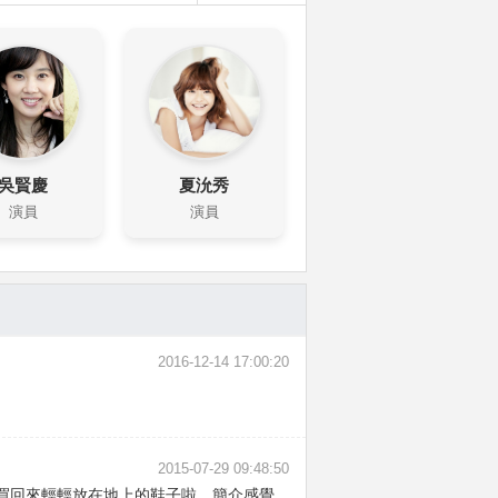
吳賢慶
夏沇秀
演員
演員
2016-12-14 17:00:20
2015-07-29 09:48:50
買回來輕輕放在地上的鞋子啦。簡介感覺