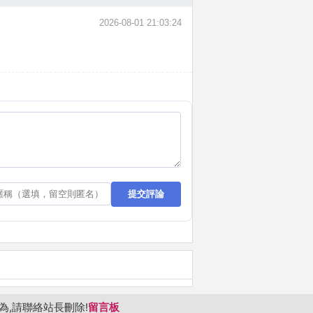
2026-08-01 21:03:24
提交評論
,請聯絡站長刪除!
留言板