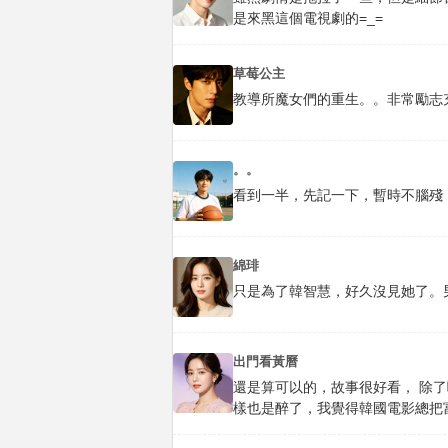
是來黑這個電視劇的=_=
草莓公主
教導所魔女們的重生。。非常勵志
。。
看到一半，先記一下，暫時不腦殘
綿琲
只是為了韓智慧，好久沒見她了。
出門看黃曆
還是算可以的，故事很好看， 除
樣也是醉了，我覺得韓國電影總把