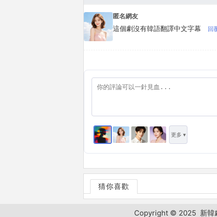
匿名網友
這個劇沒有韓語翻譯中文字幕
回
更多 ▾
猜你喜歡
Copyright © 2025
新韓