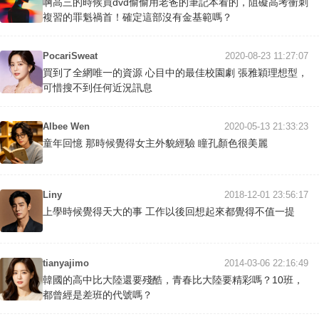
啊高三的時候買dvd偷偷用老爸的筆記本看的，阻礙高考衝刺
複習的罪魁禍首！確定這部沒有金基範嗎？
PocariSweat
2020-08-23 11:27:07
買到了全網唯一的資源 心目中的最佳校園劇 張雅穎理想型，
可惜搜不到任何近況訊息
Albee Wen
2020-05-13 21:33:23
童年回憶 那時候覺得女主外貌經驗 瞳孔顏色很美麗
Liny
2018-12-01 23:56:17
上學時候覺得天大的事 工作以後回想起來都覺得不值一提
tianyajimo
2014-03-06 22:16:49
韓國的高中比大陸還要殘酷，青春比大陸要精彩嗎？10班，
都曾經是差班的代號嗎？