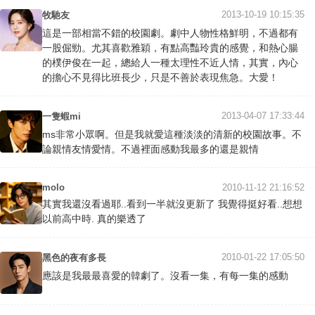
2013-10-19 10:15:35
牧馳友
這是一部相當不錯的校園劇。劇中人物性格鮮明，不過都有
一股倔勁。尤其喜歡雅穎，有點高豔玲貴的感覺，和熱心腸
的樸伊俊在一起，總給人一種太理性不近人情，其實，內心
的擔心不見得比班長少，只是不善於表現焦急。大愛！
2013-04-07 17:33:44
一隻蝦mi
ms非常小眾啊。但是我就愛這種淡淡的清新的校園故事。不
論親情友情愛情。不過裡面感動我最多的還是親情
molo
2010-11-12 21:16:52
其實我還沒看過耶..看到一半就沒更新了 我覺得挺好看..想想
以前高中時. 真的樂透了
2010-01-22 17:05:50
黑色的夜有多長
應該是我最最喜愛的韓劇了。沒看一集，有每一集的感動