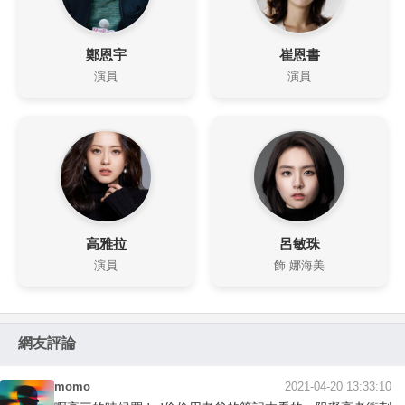
鄭恩宇
崔恩書
演員
演員
高雅拉
呂敏珠
演員
飾 娜海美
網友評論
momo
2021-04-20 13:33:10