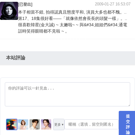
2009-01-27 16:53:07
[已登出]
本子相當不錯, 拍得認真且態度平和, 演員大多也都不醜。..
第17、18集很好看——「就像依然會長長的頭髮一樣」。..
很喜歡韓星(金大誠) ~ 太嫩啦~ ~ 與&#34;姐姐們&#34;通電
話時笑得眼睛都不見啦 ~ 。
本站評論
提
交
更多 ▾
評
論