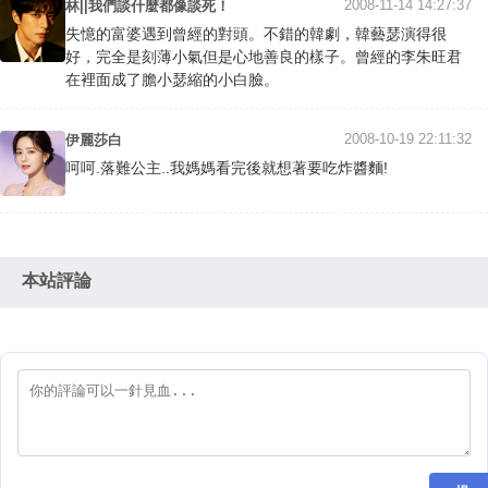
2008-11-14 14:27:37
林||我們談什麼都像談死！
失憶的富婆遇到曾經的對頭。不錯的韓劇，韓藝瑟演得很
好，完全是刻薄小氣但是心地善良的樣子。曾經的李朱旺君
在裡面成了膽小瑟縮的小白臉。
2008-10-19 22:11:32
伊麗莎白
呵呵.落難公主..我媽媽看完後就想著要吃炸醬麵!
本站評論