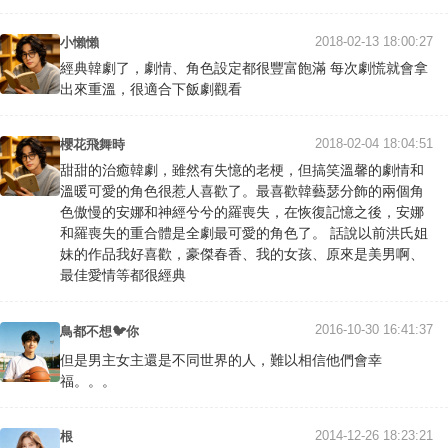
2018-02-13 18:00:27
小懶懶
經典韓劇了，劇情、角色設定都很豐富飽滿 每次劇慌就會拿
出來重溫，很適合下飯劇觀看
2018-02-04 18:04:51
櫻花飛舞時
甜甜的治癒韓劇，雖然有失憶的老梗，但搞笑溫馨的劇情和
溫暖可愛的角色很惹人喜歡了。最喜歡韓藝瑟分飾的兩個角
色傲慢的安娜和神經兮兮的羅喪失，在恢復記憶之後，安娜
和羅喪失的重合體是全劇最可愛的角色了。 話說以前洪氏姐
妹的作品我好喜歡，豪傑春香、我的女孩、原來是美男啊、
最佳愛情等都很經典
2016-10-30 16:41:37
鳥都不想🐦你
但是男主女主還是不同世界的人，難以相信他們會幸
福。。。
2014-12-26 18:23:21
根