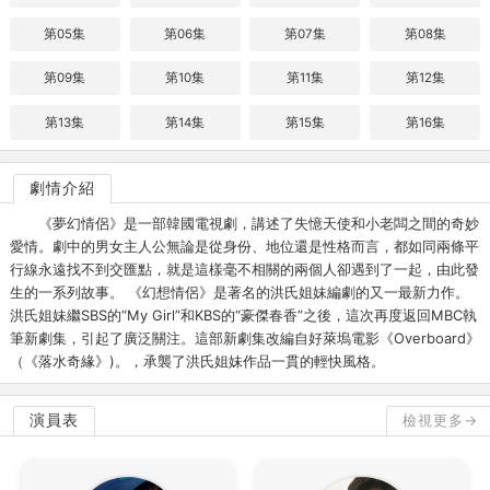
第05集
第06集
第07集
第08集
第09集
第10集
第11集
第12集
第13集
第14集
第15集
第16集
劇情介紹
《夢幻情侶》是一部韓國電視劇，講述了失憶天使和小老闆之間的奇妙
愛情。劇中的男女主人公無論是從身份、地位還是性格而言，都如同兩條平
行線永遠找不到交匯點，就是這樣毫不相關的兩個人卻遇到了一起，由此發
生的一系列故事。 《幻想情侶》是著名的洪氏姐妹編劇的又一最新力作。
洪氏姐妹繼SBS的“My Girl”和KBS的“豪傑春香”之後，這次再度返回MBC執
筆新劇集，引起了廣泛關注。這部新劇集改編自好萊塢電影《Overboard》
（《落水奇緣》)。，承襲了洪氏姐妹作品一貫的輕快風格。
演員表
檢視更多→