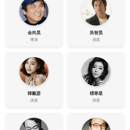
金尚昊
吳智昊
導演
演員
韓藝瑟
樸寒星
演員
演員