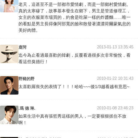
老天，這甚至不是一部都市愛情劇，而是一部鄉村愛情劇。
真的太寒磣了，故事基本發生在鄉下，男主是管道修理工，
女主的衣服菜市場買的，約會是吃屎一樣的炸醬麵……唯一
的看點是男主長得像阿部寬的臉和散發著濃濃荷爾蒙氣息的
美好肉體。
2013-01-13 13:35:45
鹿菏
迄今為止看過最喜歡的韓劇，反覆看過很多次非常愉悅，看
看這些臭德行！
2010-01-22 10:31:43
野豬的野
太喜歡羅喪失的表情了！！！哈哈~~~後1/3越看越有意思~
2010-01-08 23:46:23
.瑪 德 琳.
如果生活中真有張哲秀這樣的男人，一定要狠狠抓住不放
啊！