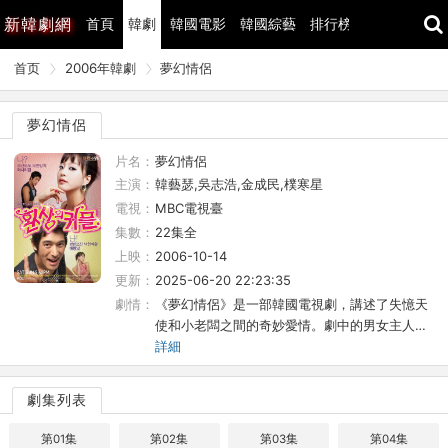
新
韓劇網
首頁
韓劇
韓國電影
韓國綜藝
排行榜
最近更新
首页
2006年韓劇
夢幻情侶
夢幻情侶
片名：
夢幻情侶
主演：
韓藝瑟,吳志浩,金成民,樸寒星
電視：
MBC電視臺
集數：
22集全
上映：
2006-10-14
更新：
2025-06-20 22:23:35
劇情：
《夢幻情侶》是一部韓國電視劇，講述了失憶天
使和小老闆之間的奇妙愛情。劇中的男女主人…
詳細
劇集列表
第01集
第02集
第03集
第04集