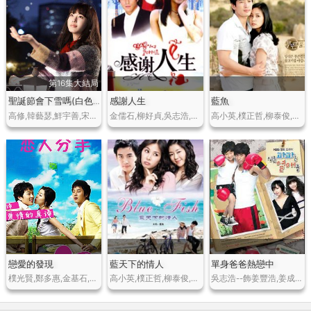
第16集大結局
感謝人生
藍魚
聖誕節會下雪嗎(白色戀人)
高修,韓藝瑟,鮮宇善,宋鍾浩,趙敏秀,千浩鎮,金度妍
金儒石,柳好貞,吳志浩,尹鎮洙,樸藝珍
高小英,樸正哲,柳泰俊,樸寒星
戀愛的發現
藍天下的情人
單身爸爸熱戀中
樸光賢,鄭多惠,金基石,樸寒星
高小英,樸正哲,柳泰俊,樸寒星
吳志浩--飾姜豐浩,姜成妍--飾尹素依