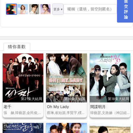
提
交
更多 ▾
評
論
猜你喜歡
第21集大結局
第16集大結局
第18集大結局
老千
Oh My Lady
間諜明月
張 赫,韓藝瑟,金民俊,姜成妍
蔡琳,崔始源,李賢宇,樸寒星,文正熙,金柳彬,金娜珠（飾演蔡琳女兒）金光奎
韓藝瑟,文政赫（神話組合成員Eric）,李真旭,張熙珍,李德華