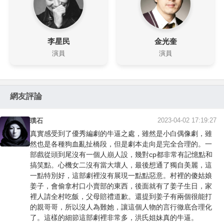
李星民
金光奎
演員
演員
網友評論
2023-04-02 17:19:27
璞石
真實感受到了優秀編劇的牛逼之處，雖然是小白偶像劇，雖
然也是各種狗血亂扯橋段，但是劇本走向是完全合理的。一
部戲從頭到尾沒有一個人崩人設，幾對cp都非常有記憶點和
搞笑點。心機女二沒有當大壞人，最後想通了獨自美麗，這
一點特別好，這部劇裡沒有展現一點點惡意。村裡的傻姑娘
姜子，會偷拿村口小賣部的東西，後面就有了姜子生日，家
裡人請全村吃飯，父母賠禮道歉。還提到姜子有兩個很能打
的親哥哥，所以沒人為難她，讓這個人物的言行徹底合理化
了。這樣的細節這部劇裡非常多，洪氏姐妹真的牛逼。