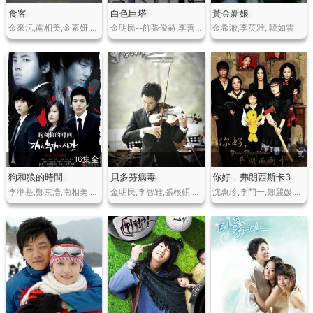
食客
白色巨塔
黃金新娘
金來沅,南相美,金素妍,權伍中,元基俊
金明民--飾張俊赫,李善鈞--飾崔道泳,宋善美--飾李允真,金寶京--飾江熙梓
金希澈,李英雅,,韓如雲
16集全
狗和狼的時間
貝多芬病毒
你好，弗朗西斯卡3
李準基,鄭京浩,南相美,李素媛,李泰成,李宣浩,樸孝俊,文在元
金明民,李智雅,張根碩,李順才,宋玉淑,樸哲民,金英民
沈惠珍,李鬥一,鄭麗媛,李肯,金秀美,玄英