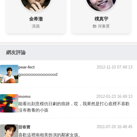
金希澈
樸真宇
演員
飾 河泰景
網友評論
pear-fect
2012-11-10 07:49:13
gooooooooooooood
momo
2012-01-23 16:49:13
能看出刻意模仿日劇的痕跡，哎，我果然是打心底裡不喜歡
沒有教養的小孩
2011-07-20 16:48:45
甜春寶
喜歡這裡南相美扮演的鄰家女孩。