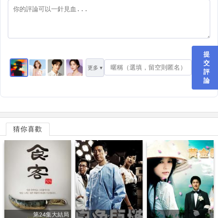
提
交
更多 ▾
評
論
猜你喜歡
第24集大結局