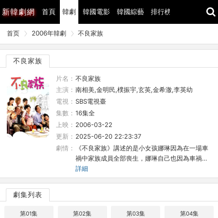
新
韓劇網
首頁
韓劇
韓國電影
韓國綜藝
排行榜
最近更新
首页
2006年韓劇
不良家族
不良家族
片名：
不良家族
主演：
南相美,金明民,樸振宇,玄英,金希澈,李英幼
電視：
SBS電視臺
集數：
16集全
上映：
2006-03-22
更新：
2025-06-20 22:23:37
劇情：
《不良家族》講述的是小女孩娜琳因為在一場車
禍中家族成員全部喪生，娜琳自己也因為車禍…
詳細
劇集列表
第01集
第02集
第03集
第04集