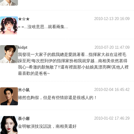
2010-12-13 20:16:09
★☆★
= =...沒啥意思...就看兩集...
kidpt
2010-07-20 11:47:09
我發現一大家子的戲我總是愛跳著看...指揮家大叔在這裡毛
躁至死!每次想到伊的指揮家扮相我就穿越...南相美依然甚得
我心~希澈的顏無敵了!!還有裡面那小姑娘真漂亮啊!其他人裡
最喜歡的是爸爸~
2010-02-04 16:45:42
米小鼠
雖然也夠假，但是有些情節還是很感人的！
2010-01-02 17:46:29
荼小靡
金明敏演技沒話說，南相美還好