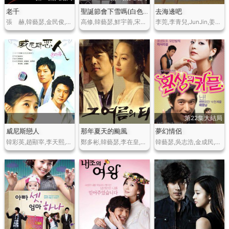
老千
去海邊吧
聖誕節會下雪嗎(白色戀人)
張 赫,韓藝瑟,金民俊,姜成妍
高修,韓藝瑟,鮮宇善,宋鍾浩,趙敏秀,千浩鎮,金度妍
李莞,李青兒,JunJin,姜靜華
第22集大結局
威尼斯戀人
那年夏天的颱風
夢幻情侶
韓彩英,趙顯宰,李天熙,洪秀賢,鄭元鍾,李秉俊
鄭多彬,韓藝瑟,李在皇,鄭燦
韓藝瑟,吳志浩,金成民,樸寒星