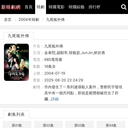
新
韓劇網
首頁
韓劇
韓國電影
韓國綜藝
排行榜
最近更新
首页
2004年韓劇
九尾狐外傳
九尾狐外傳
片名：
九尾狐外傳
主演：
金泰熙,趙顯宰,韓藝瑟,JunJin,鮮於善
電視：
KBS電視臺
集數：
16集全
上映：
2004-07-19
更新：
2025-06-20 22:24:29
劇情：
市內發生了一系列連環殺人案件，警察民宇發現
其中有一個共同點，那就是屍體都被挖去了肝
臟…
詳細
劇集列表
第01集
第02集
第03集
第04集