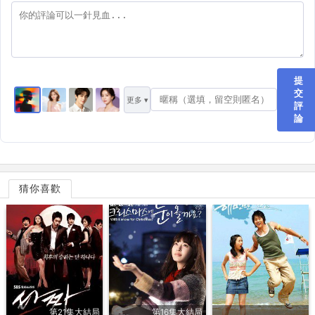
提
交
更多 ▾
評
論
猜你喜歡
第21集大結局
第16集大結局