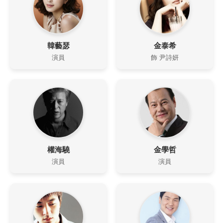
韓藝瑟
金泰希
演員
飾 尹詩妍
權海驍
金學哲
演員
演員