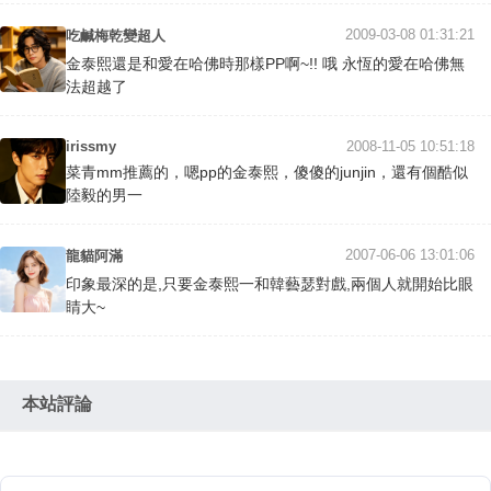
2009-03-08 01:31:21
吃鹹梅乾變超人
金泰熙還是和愛在哈佛時那樣PP啊~!! 哦 永恆的愛在哈佛無
法超越了
irissmy
2008-11-05 10:51:18
菜青mm推薦的，嗯pp的金泰熙，傻傻的junjin，還有個酷似
陸毅的男一
2007-06-06 13:01:06
龍貓阿滿
印象最深的是,只要金泰熙一和韓藝瑟對戲,兩個人就開始比眼
睛大~
本站評論