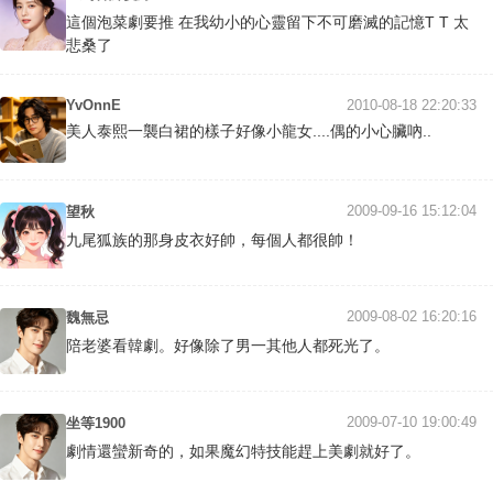
這個泡菜劇要推 在我幼小的心靈留下不可磨滅的記憶T T 太
悲桑了
YvOnnE
2010-08-18 22:20:33
美人泰熙一襲白裙的樣子好像小龍女....偶的小心臟吶..
2009-09-16 15:12:04
望秋
九尾狐族的那身皮衣好帥，每個人都很帥！
2009-08-02 16:20:16
魏無忌
陪老婆看韓劇。好像除了男一其他人都死光了。
2009-07-10 19:00:49
坐等1900
劇情還蠻新奇的，如果魔幻特技能趕上美劇就好了。