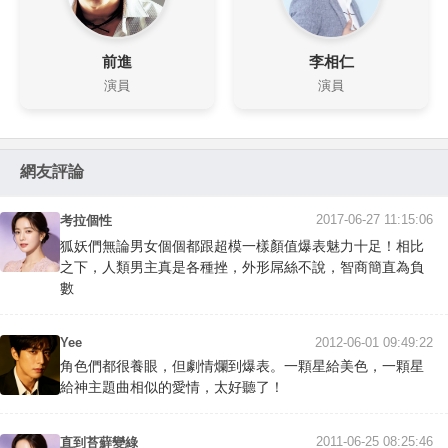
前進
李相仁
演員
演員
網友評論
2017-06-27 11:15:06
考拉個性
狐妖們無論男女個個都跟超模一樣顏值爆表魅力十足！相比
之下，人類男主真是各種挫，外形屌絲不說，智商簡直為負
數
Yee
2012-06-01 09:49:22
角色們都很養眼，但劇情爛到爆表。一顆星給美色，一顆星
給神主題曲相似的愛情，太好聽了！
2011-06-25 08:25:46
直到苔蘚變綠