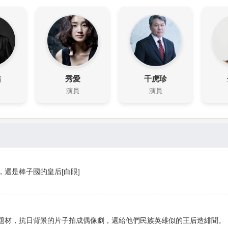
佑
秀愛
千虎珍
演員
演員
還是棒子國的皇后[白眼]
題材，抗日背景的片子拍成偶像劇，還給他們民族英雄似的王后造緋聞。