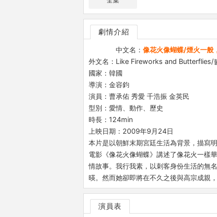
全集
劇情介紹
中文名：
像花火像蝴蝶/煙火一般
外文名：Like Fireworks and Butterfl
國家：韓國
導演：金容鈞
演員：曹承佑 秀愛 千浩振 金英民
型別：愛情、動作、歷史
時長：124min
上映日期：2009年9月24日
本片是以朝鮮末期宮廷生活為背景，描寫
電影《像花火像蝴蝶》講述了像花火一樣華
情故事。我行我素，以刺客身份生活的無名
暎。然而她卻即將在不久之後與高宗成親，
演員表