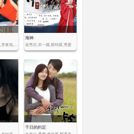
海神
金南鎮,張瑞希,秀愛,李東旭,柳秀榮
崔秀宗,宋一國,蔡時羅,秀愛
千日的約定