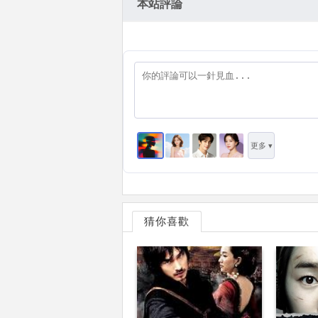
本站評論
更多 ▾
猜你喜歡