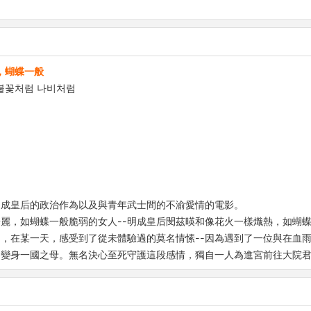
，蝴蝶一般
ies/불꽃처럼 나비처럼
明成皇后的政治作為以及與青年武士間的不渝愛情的電影。
麗，如蝴蝶一般脆弱的女人--明成皇后閔茲暎和像花火一樣熾熱，如蝴
，在某一天，感受到了從未體驗過的莫名情愫--因為遇到了一位與在血
變身一國之母。無名決心至死守護這段感情，獨自一人為進宮前往大院君