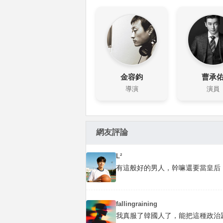
金容鈞
曹承
導演
演員
網友評論
L²
有這般好的男人，幹嘛還要當皇后，
fallingraining
我真服了韓國人了，能把這種政治