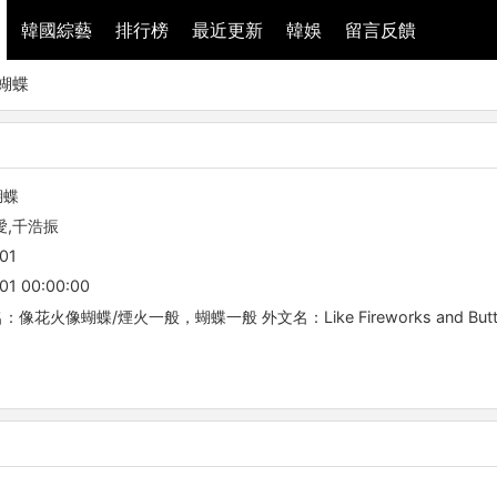
韓國綜藝
排行榜
最近更新
韓娛
留言反饋
蝴蝶
蝴蝶
愛,千浩振
01
01 00:00:00
火像蝴蝶/煙火一般，蝴蝶一般 外文名：Like Fireworks and Butter