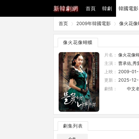
新
韓劇網
首頁
韓劇
韓國電影
首页
2009年韓國電影
像火花像
像火花像蝴蝶
片名：
像火花像
主演：
曹承佑,秀
上映：
2009-01-
更新：
2025-12-
劇情：
中文名：像花
劇集列表