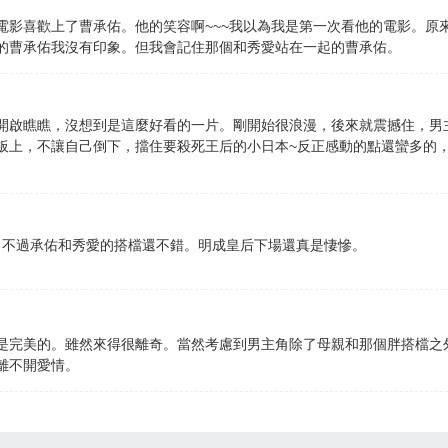
電影喜歡上了曹承佑。他的笑容啊~~~我以為我是第一次看他的電影。原
的曹承佑我沒有印象。但我會記住那個和秀愛站在一起的曹承佑。
開啟瞧瞧，沒想到是這麼好看的一片。剛開始很浪漫，後來就震撼住，男
板上，不讓自己倒下，擋住要殺死王后的小日本~反正感動的點還蠻多的
，不過承佑和秀愛的搭檔還不錯。明成皇后下場還真是悽慘。
是完美的。雖然來得很離奇。當然考慮到男主角除了母親和那個胖搭檔之
離不開愛情。