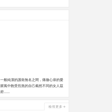
蝶一般純潔的護衛無名之間，痛徹心扉的愛
雨腥風中飽受煎熬的自己截然不同的女人茲
府……
檢視更多→