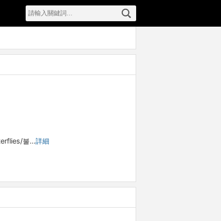
flies/불…
詳細