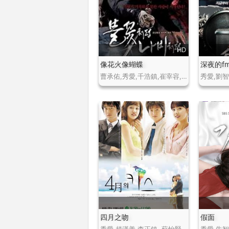
HD
像花火像蝴蝶
深夜的f
曹承佑,秀愛,千浩鎮,崔宰容,金英民
秀愛,劉
四月之吻
假面