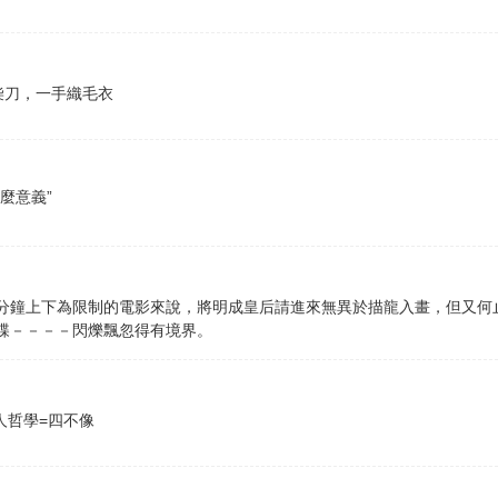
柴刀，一手織毛衣
麼意義”
分鐘上下為限制的電影來說，將明成皇后請進來無異於描龍入畫，但又何
蝶－－－－閃爍飄忽得有境界。
人哲學=四不像