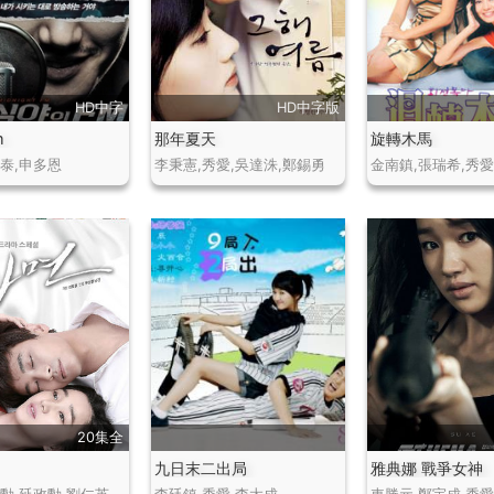
HD中字
HD中字版
m
那年夏天
旋轉木馬
智泰,申多恩
李秉憲,秀愛,吳達洙,鄭錫勇
20集全
九日末二出局
雅典娜 戰爭女神