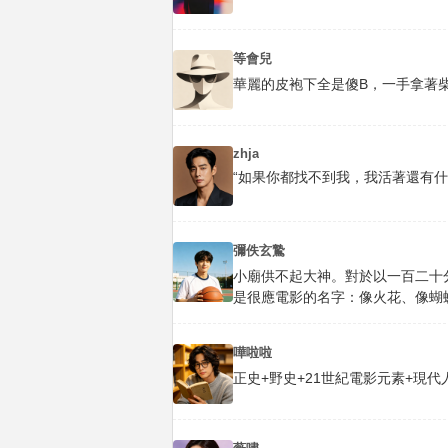
等會兒
華麗的皮袍下全是傻B，一手拿著
zhja
“如果你都找不到我，我活著還有什
彌佚玄鷙
小廟供不起大神。對於以一百二十
是很應電影的名字：像火花、像蝴
嘩啦啦
正史+野史+21世紀電影元素+現代