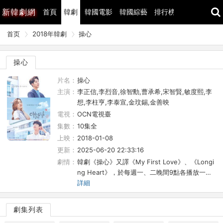
新
韓劇網
首頁
韓劇
韓國電影
韓國綜藝
排行榜
最近更新
首页
2018年韓劇
操心
操心
片名：
操心
主演：
李正信,李烈音,徐智勳,曹承希,宋智賢,敏度熙,李
想,李柱亨,李泰宣,金玟錫,金善映
電視：
OCN電視臺
集數：
10集全
上映：
2018-01-08
更新：
2025-06-20 22:33:16
劇情：
韓劇《操心》又譯《My First Love》、《Longi
ng Heart》，於每週一、二晚間9點各播放一…
詳細
劇集列表