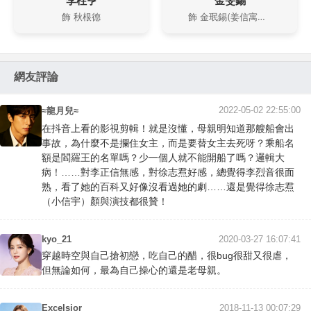
李柱亨
金旻錫
飾 秋根德
飾 金珉錫(姜信寓的高中班長)
網友評論
2022-05-02 22:55:00
≈龍月兒≈
在抖音上看的影視剪輯！就是沒懂，母親明知道那艘船會出
事故，為什麼不是攔住女主，而是要替女主去死呀？乘船名
額是閻羅王的名單嗎？少一個人就不能開船了嗎？邏輯大
病！……對李正信無感，對徐志焄好感，總覺得李烈音很面
熟，看了她的百科又好像沒看過她的劇……還是覺得徐志焄
（小信宇）顏與演技都很贊！
kyo_21
2020-03-27 16:07:41
穿越時空與自己搶初戀，吃自己的醋，很bug很甜又很虐，
但無論如何，最為自己操心的還是老母親。
Excelsior
2018-11-13 00:07:29