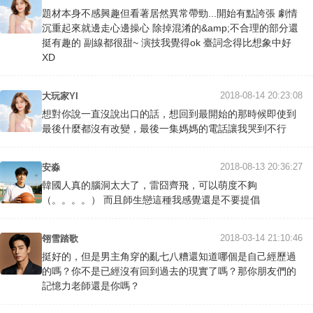
題材本身不感興趣但看著居然異常帶勁...開始有點誇張 劇情
沉重起來就邊走心邊操心 除掉混淆的&amp;不合理的部分還
挺有趣的 副線都很甜~ 演技我覺得ok 臺詞念得比想象中好
XD
2018-08-14 20:23:08
大玩家YI
想對你說一直沒說出口的話，想回到最開始的那時候即使到
最後什麼都沒有改變，最後一集媽媽的電話讓我哭到不行
2018-08-13 20:36:27
安淼
韓國人真的腦洞太大了，雷囧齊飛，可以萌度不夠
（。。。。） 而且師生戀這種我感覺還是不要提倡
2018-03-14 21:10:46
翎雪踏歌
挺好的，但是男主角穿的亂七八糟還知道哪個是自己經歷過
的嗎？你不是已經沒有回到過去的現實了嗎？那你朋友們的
記憶力老師還是你嗎？