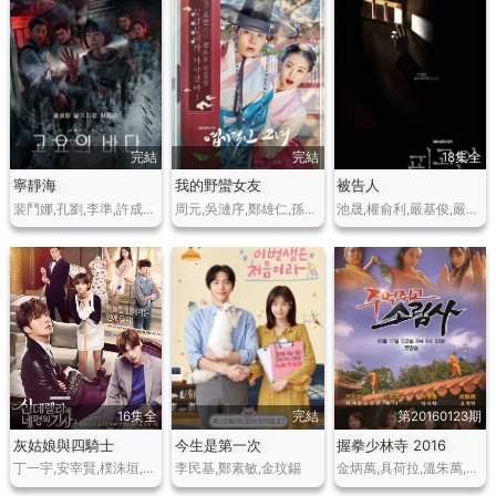
完結
完結
18集全
寧靜海
我的野蠻女友
被告人
裴鬥娜,孔劉,李準,許成泰,金善映,李茂生,薑末琴,崔英佑
周元,吳漣序,鄭雄仁,孫昌敏,鄭多彬,沈亨倬,李正信,金允慧,郭熙聖,洪成淑,張英南,曹熙奉
池晟,權俞利,嚴基俊,嚴賢京,金玟錫,吳昶錫
16集全
完結
第20160123期
灰姑娘與四騎士
今生是第一次
握拳少林寺 2016
丁一宇,安宰賢,樸洙垣,李正信,孫娜恩,崔旻
李民基,鄭素敏,金玟錫
金炳萬,具荷拉,溫朱萬,金宥真(U-ie),李正信,崔貞允,王霏霏(Fei),林秀香,樸哲民,陸重完,金風,河在淑,吳貞妍等