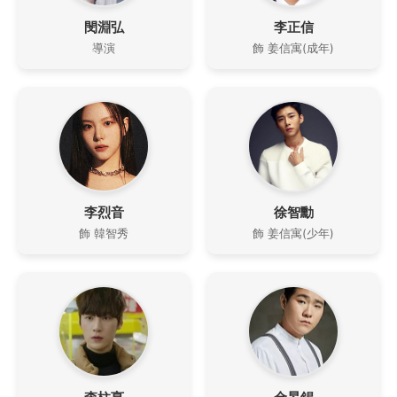
閔淵弘
李正信
導演
飾 姜信寓(成年)
李烈音
徐智勳
飾 韓智秀
飾 姜信寓(少年)