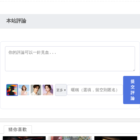
本站評論
提
交
更多 ▾
評
論
猜你喜歡