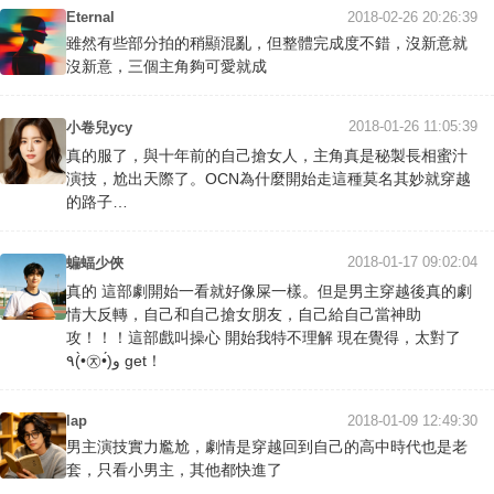
Eternal
2018-02-26 20:26:39
雖然有些部分拍的稍顯混亂，但整體完成度不錯，沒新意就
沒新意，三個主角夠可愛就成
2018-01-26 11:05:39
小卷兒ycy
真的服了，與十年前的自己搶女人，主角真是秘製長相蜜汁
演技，尬出天際了。OCN為什麼開始走這種莫名其妙就穿越
的路子…
2018-01-17 09:02:04
蝙蝠少俠
真的 這部劇開始一看就好像屎一樣。但是男主穿越後真的劇
情大反轉，自己和自己搶女朋友，自己給自己當神助
攻！！！這部戲叫操心 開始我特不理解 現在覺得，太對了
٩(•̀㉨•́)و get！
lap
2018-01-09 12:49:30
男主演技實力尷尬，劇情是穿越回到自己的高中時代也是老
套，只看小男主，其他都快進了