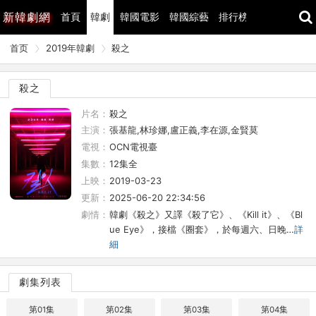
新
韓劇網
首頁
韓劇
韓國電影
韓國綜藝
排行榜
最近更新
首页
2019年韓劇
殺之
殺之
片名：
殺之
主演：
張基龍,林珍娜,盧正義,李在源,金賢莫
電視：
OCN電視臺
集數：
12集全
上映：
2019-03-23
更新：
2025-06-20 22:34:56
劇情：
韓劇《殺之》又譯《殺了它》、《Kill it》、《Bl
ue Eye》，接檔《圈套》，於每週六、日晚…
詳
細
劇集列表
第01集
第02集
第03集
第04集