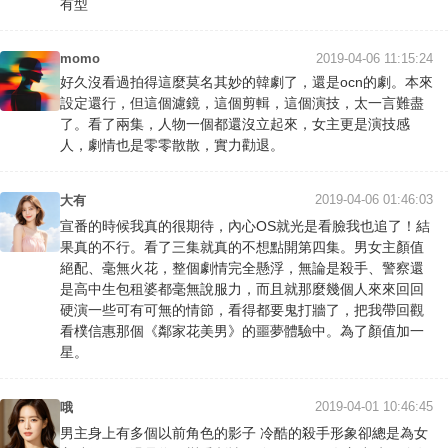
有型
momo
2019-04-06 11:15:24
好久沒看過拍得這麼莫名其妙的韓劇了，還是ocn的劇。本來
設定還行，但這個濾鏡，這個剪輯，這個演技，太一言難盡
了。看了兩集，人物一個都還沒立起來，女主更是演技感
人，劇情也是零零散散，實力勸退。
2019-04-06 01:46:03
大有
宣番的時候我真的很期待，內心OS就光是看臉我也追了！結
果真的不行。看了三集就真的不想點開第四集。男女主顏值
絕配、毫無火花，整個劇情完全懸浮，無論是殺手、警察還
是高中生包租婆都毫無說服力，而且就那麼幾個人來來回回
硬演一些可有可無的情節，看得都要鬼打牆了，把我帶回觀
看樸信惠那個《鄰家花美男》的噩夢體驗中。為了顏值加一
星。
2019-04-01 10:46:45
哦
男主身上有多個以前角色的影子 冷酷的殺手形象卻總是為女