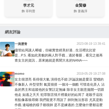
李才元
金賢穆
飾 菲利普
飾 姜義淳
網友評論
2023-08-19 13:39:41
一滴瀝青
儘管結局讓人唏噓，但確實曾經美好過...生活裡比比皆
是...P.S.:看如此美貌的兩人對手戲，過於養眼，看完之後再
查女主的資訊，原來她就是舊聞大名的NANA~~~
momo
2019-05-29 19:27:08
女主很漂亮 長得很大氣 演得也不錯 評論說她是愛豆 蠻穩的
不像新人 外型登對 氣質很搭 一個冷一個酷 可惜造化弄人 沾
血的男主和追蹤他的女警註定無緣 除非女主願意拋開一切跟
他走 如逃之夭夭 犯罪類言情片裡最好的結局了 老殺手這段
有點像暮狼尋鄉 我們龍更不用說了 帥到無法形容 尤其是動
作戲 連端槍的樣子都很帥 是不是練過的 怎麼做什麼都這麼