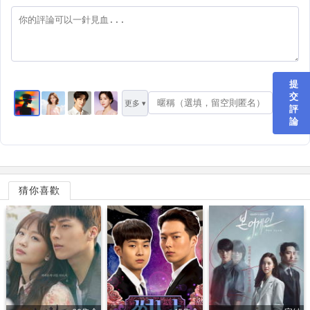
提
交
更多 ▾
評
論
猜你喜歡