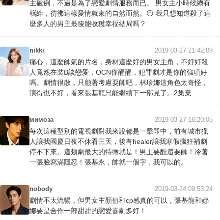
主破例，不過是為了戀愛劇情服務而已。 男女主小時候總有
羈絆，彷彿這樣愛情就來的自然而然。😶 我只想知道殺了這
麼多人的男主最後能收穫幸福結局嗎？
nikki
2019-03-27 21:42:09
痛心，這麼帥氣的片名，身材這麼好的男女主角，不好好殺
人竟然在裝B談戀愛，OCN你醒醒，犯罪劇才是你的強項好
嗎。劇情很散，只顧著考慮耍帥吧，林珍娜這角色太奇怪，
演得也不好，看來張基龍只能繼續下一部見了。2集棄
мимоза
2019-03-27 16:20:05
每次這種型別的電視劇對我來說都是一擊即中，前有城市獵
人讓我國慶日夜不休看三天，後有healer讓我寒假瘋狂補劇
停不下來。這類劇最大的特徵就是！男主要酷還要帥！冷著
一張臉寫滿隱忍！張基永，帥就一個字，我可以的。
nobody
2019-03-24 09:53:24
劇情不太流暢，但男女主顏值和cp感真的可以，張基龍和娜
娜要是合作一部甜甜的戀愛喜劇多好！