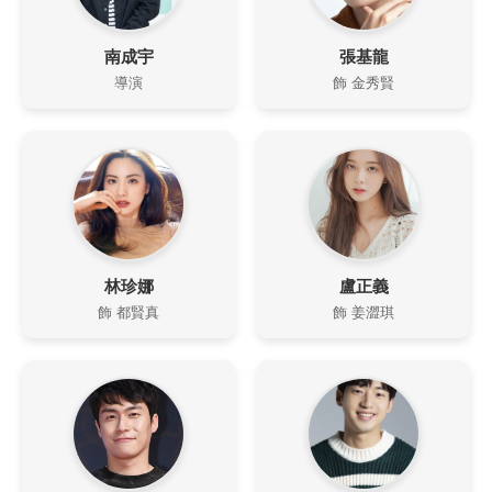
南成宇
張基龍
導演
飾 金秀賢
林珍娜
盧正義
飾 都賢真
飾 姜澀琪