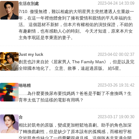
2023-04-24 14:33:09
生活在別處
7/10. 傲慢無禮，難以相處的大明星男主突然遭遇人生重啟一
年，在這一年裡他體會到了擁有愛情和親情的平凡幸福的生
活。 這個題材不新鮮，但本片有權相佑的演技保證，不錯的
有趣劇情，也有感動人心的時刻。 今天才知道，原來本片女
主角李珉廷是李秉憲的妻子。
Just my luck
2023-04-02 00:02:37
創意也許來自於《居家男人 The Family Man》，但是以及完
全韓國本地化了。 立意、敘事，遠超過原版。 給5星。
2023-03-26 19:31:42
咯咯精
……為什麼要換尿布要找媽媽？爸爸是手斷了不會換嗎？生
育率太低了拍這樣的電影有用嗎？
2023-03-17 19:00:30
合
相比於凱奇的原版，變成更加輕鬆地喜劇。助手的角色加深
了轉換戲劇性，但是缺少了原本該有的孤獨感，而權相宇相
交於凱奇也缺少了一些憂鬱跟歲月感，這個版本非常適合開