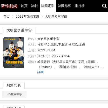
新
韓劇網
首頁
韓劇
韓國電影
韓國綜藝
排行榜
最近更新
首页
2023年韓國電影
大明星多重宇宙
大明星多重宇宙
片名：
大明星多重宇宙
主演：
權相宇,吳政世,李珉廷,樸昭怡,金俊
上映：
2023-01-04
更新：
2025-06-20 22:41:54
劇情：
韓國電影《大明星多重宇宙》又譯《開關》、
《Switch》、《聖誕節禮物》、《倒轉人生》…
詳細
劇集列表
HD独家中字