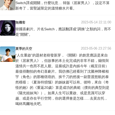
Switch譯成開關，什麼玩意… 韓版《居家男人》，設定不算
新奇了，當聖誕限定的溫情糖水片看。
2023-05-14 22:11:00
無機客
韓國喜劇片。片名Switch，應該翻譯成“調換”之類的詞，而不
是“開關”。
2023-05-06 23:27:56
夏季的天空
“人生重啟”的題材老樹發新芽，《開關》的創意應該是來自
於《居家男人》，但故事的本土化完成的非常不錯，煽情與
溫情共一色而不惹人厭。這廝或許是內娛今年（截至目前）
最值得翻拍的奇幻喜劇片。我彷彿已經看到了沈騰神降權相
宇（角色）的那種痞痞的、挨千刀的然後一副普渡慈航的泰
然模樣；《夏洛特煩惱》的姊妹篇可以有。彼時，來自《奇
怪的她》的《重返20歲》算是成功的典範（撲街的典型則是
《陽光姐妹淘》）。如果人生可以重啟、或是意識可以穿
越、或是存在平行空間，你的選擇會是怎樣......去莫吉托，
喝杯馬爾地夫吧。