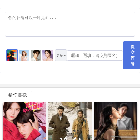
提
交
更多 ▾
評
論
猜你喜歡