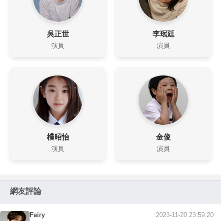
吳正世
李珉廷
演員
演員
樸昭怡
金俊
演員
演員
網友評論
Fairy
2023-11-20 23:59:20