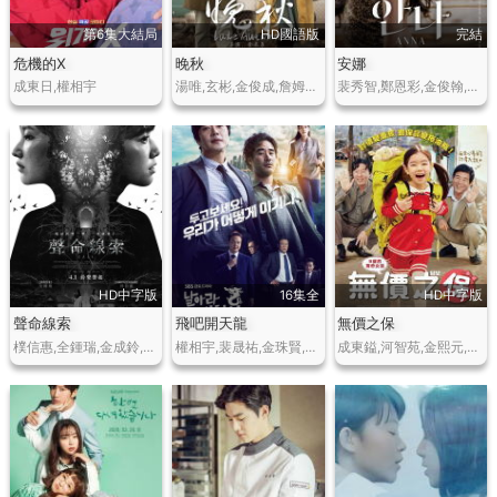
第6集大結局
HD國語版
完結
危機的X
晚秋
安娜
成東日,權相宇
湯唯,玄彬,金俊成,詹姆斯·C·伯恩斯
裴秀智,鄭恩彩,金俊翰,樸藝榮
HD中字版
16集全
HD中字版
聲命線索
飛吧開天龍
無價之保
樸信惠,全鍾瑞,金成鈴,李艾,李東輝,樸浩山,吳政世
權相宇,裴晟祐,金珠賢,鄭雄仁,金甲洙,金應洙,趙成夏
成東鎰,河智苑,金熙元,樸昭怡