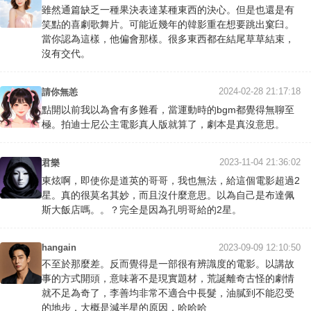
雖然通篇缺乏一種果決表達某種東西的決心。但是也還是有
笑點的喜劇歌舞片。可能近幾年的韓影重在想要跳出窠臼。
當你認為這樣，他偏會那樣。很多東西都在結尾草草結束，
沒有交代。
2024-02-28 21:17:18
請你無恙
點開以前我以為會有多難看，當運動時的bgm都覺得無聊至
極。拍迪士尼公主電影真人版就算了，劇本是真沒意思。
2023-11-04 21:36:02
君樂
東炫啊，即使你是道英的哥哥，我也無法，給這個電影超過2
星。真的很莫名其妙，而且沒什麼意思。以為自己是布達佩
斯大飯店嗎。。？完全是因為孔明哥給的2星。
hangain
2023-09-09 12:10:50
不至於那麼差。反而覺得是一部很有辨識度的電影。以講故
事的方式開頭，意味著不是現實題材，荒誕離奇古怪的劇情
就不足為奇了，李善均非常不適合中長髮，油膩到不能忍受
的地步，大概是減半星的原因，哈哈哈