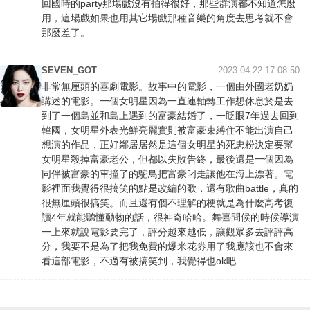
回國時的party那場戲沒有拍得很好，那些群演都不知道怎麼
用，這場戲如果也用其它場戲那種音樂的角度去思考就不會
那麼差了。
SEVEN_GOT
2023-04-22 17:08:50
非常無厘頭的喜劇電影。故事中的電影，一個由外國老奶奶
講述的電影。一個女明星因為一直連軸轉工作想休息於是去
到了一個島並和島上遇到的富豪結婚了，一眨眼7年過去回到
韓國，女明星外表光鮮亮麗實則被富豪束縛住不能出演自己
想演的作品，正好鄰居居然是這個女明星的死忠粉決定要幫
女明星殺掉富豪老公，但都以失敗告終，最後還是一個因為
同伴被富豪的車撞了的鴕鳥把富豪叼走讓他在海上漂著。電
影裡面我覺得很搞笑的點是改編的歌，還有歌曲battle，真的
很無厘頭很搞笑。而且還有個不理解的梗就是為什麼高考復
讀4年就能聽懂動物的話，很神奇哈哈。舞臺問候的時候導演
一上來就說電影要完了，評分越來越低，讓觀眾多去評評高
分，我要不是為了把我免費的爆米花劵用了我應該也不會來
看這部電影，不過有被搞笑到，我覺得也ok吧