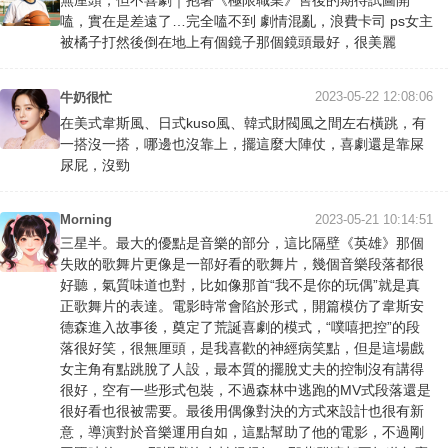
無厘頭，但不喜劇｜抱著《極限職業》售後的期待試圖開
嗑，實在是差遠了…完全嗑不到 劇情混亂，浪費卡司 ps女主
被橘子打然後倒在地上有個鏡子那個鏡頭最好，很美麗
2023-05-22 12:08:06
牛奶很忙
在美式韋斯風、日式kuso風、韓式財閥風之間左右橫跳，有
一搭沒一搭，哪邊也沒靠上，擺這麼大陣仗，喜劇還是靠屎
尿屁，沒勁
Morning
2023-05-21 10:14:51
三星半。最大的優點是音樂的部分，這比隔壁《英雄》那個
失敗的歌舞片更像是一部好看的歌舞片，幾個音樂段落都很
好聽，氣質味道也對，比如像那首“我不是你的玩偶”就是真
正歌舞片的表達。電影時常會陷於形式，開篇模仿了韋斯安
德森進入故事後，奠定了荒誕喜劇的模式，“噗嘻把控”的段
落很好笑，很無厘頭，是我喜歡的神經病笑點，但是這場戲
女主角有點跳脫了人設，最本質的擺脫丈夫的控制沒有講得
很好，空有一些形式包裝，不過森林中逃跑的MV式段落還是
很好看也很被需要。最後用偶像對決的方式來設計也很有新
意，導演對於音樂運用自如，這點幫助了他的電影，不過剛