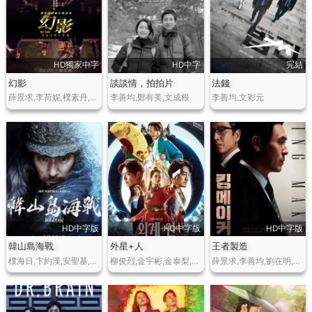
HD獨家中字
HD中字
完結
幻影
談談情，拍拍片
法錢
薛景求,李荷妮,樸素丹,樸海秀,徐現宇,金東希
李善均,鄭有美,文成根
李善均,文彩元
HD中字版
HD中字版
HD中字版
韓山島海戰
外星+人
王者製造
樸海日,卞約漢,安聖基,孫賢周,金成圭,金成均,金香起,玉澤演,孔明
柳俊烈,金宇彬,金泰梨,李荷妮,趙祐鎮,廉晶雅,蘇志燮,劉在明,金義城
薛景求,李善均,劉在明,趙宇鎮,樸仁煥