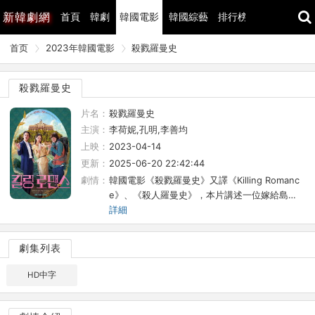
新
韓劇網
首頁
韓劇
韓國電影
韓國綜藝
排行榜
最近更新
首页
2023年韓國電影
殺戮羅曼史
殺戮羅曼史
片名：
殺戮羅曼史
主演：
李荷妮,孔明,李善均
上映：
2023-04-14
更新：
2025-06-20 22:42:44
劇情：
韓國電影《殺戮羅曼史》又譯《Killing Romanc
e》、《殺人羅曼史》，本片講述一位嫁給島…
詳細
劇集列表
HD中字