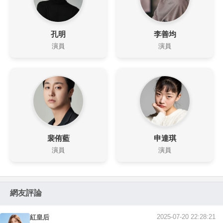
孔明
李善均
演員
演員
裴侑藍
申達琪
演員
演員
網友評論
2025-07-20 22:28:21
紅皇后