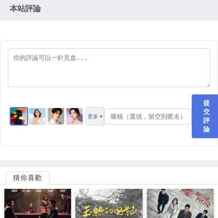
本站評論
提
交
更多 ▾
評
論
猜你喜歡