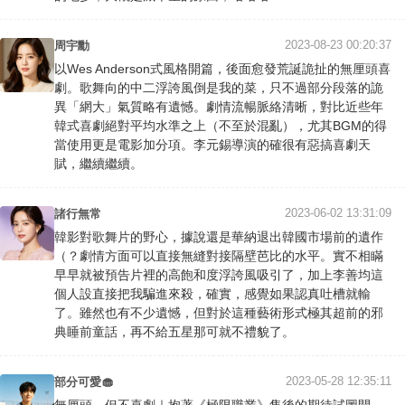
2023-08-23 00:20:37
周宇勳
以Wes Anderson式風格開篇，後面愈發荒誕詭扯的無厘頭喜
劇。歌舞向的中二浮誇風倒是我的菜，只不過部分段落的詭
異「網大」氣質略有遺憾。劇情流暢脈絡清晰，對比近些年
韓式喜劇絕對平均水準之上（不至於混亂），尤其BGM的得
當使用更是電影加分項。李元錫導演的確很有惡搞喜劇天
賦，繼續繼續。
2023-06-02 13:31:09
諸行無常
韓影對歌舞片的野心，據說還是華納退出韓國市場前的遺作
（？劇情方面可以直接無縫對接隔壁芭比的水平。實不相瞞
早早就被預告片裡的高飽和度浮誇風吸引了，加上李善均這
個人設直接把我騙進來殺，確實，感覺如果認真吐槽就輸
了。雖然也有不少遺憾，但對於這種藝術形式極其超前的邪
典睡前童話，再不給五星那可就不禮貌了。
2023-05-28 12:35:11
部分可愛🧁