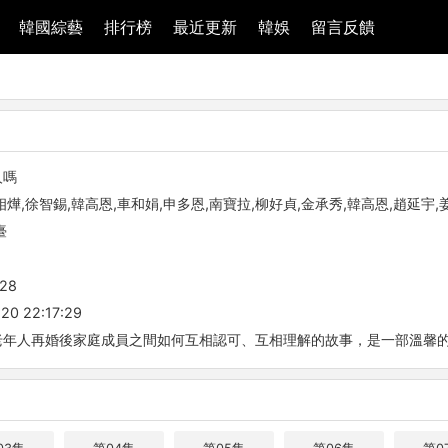
韓國綜藝
排行榜
最近更新
韓娛
留言反饋
人嗎
相燁,徐智錫,韓高恩,車和娟,申多恩,南寶拉,柳好貞,金承秀,韓高恩,趙延宇,
臺
-28
20 22:17:29
老年人再婚後家庭成員之間如何互相認可、互相理解的故事，是一部溫馨