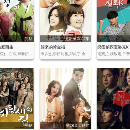
完結
更新至第117集
為愛而生
歸來的黃金福
戀愛偵探夏洛克K
金泰熙,劉亞仁,在熙,韓勝妍,洪秀賢,李相燁,成東日,尹由善,楊美京
申多恩,李伊利雅,鄭銀宇,金鎮佑
完結
第26集大結局