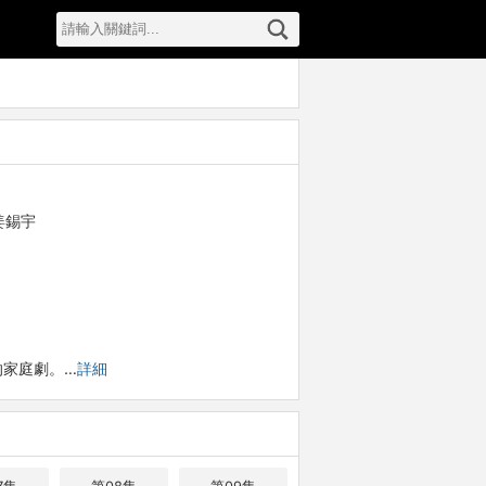
姜錫宇
的家庭劇。…
詳細