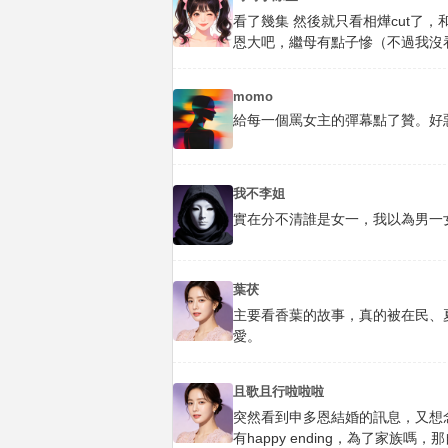
看了幾集 然後就只看相燁cut了
恩大吧，繼母有點子慘（不過我沒
momo
給每一個罵女主的彈幕點了贊。好
我不李姐
實在分不清誰是女一，我以為男一
葉茯
主要看香葉的故事，真的被在民、
愛。
且歌且行啦啦啦
突然看到申多恩結婚的訊息，又想
有happy ending，為了