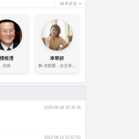
檢視更多→
樸根瀅
車華妍
演員
飾 洪順愛，女主宋美珠（洪秀賢飾演）的媽媽
2025-06-09 10:30:34
2022-08-21 22:57:53