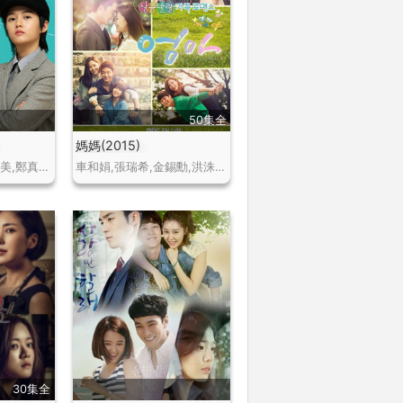
50集全
媽媽(2015)
南寶拉,樸敏雨,尹普美,鄭真英,樸真珠,趙龍根
車和娟,張瑞希,金錫勳,洪洙賢,李太成
30集全