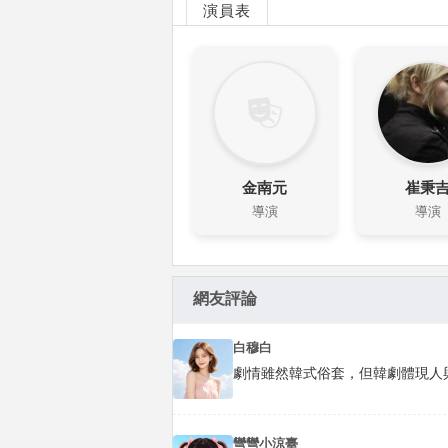
演員表
金南元
崔秉
導演
導演
網友評論
白穆白
劇情雖然韓式俗套，但韓劇體現人
彎彎小涼臺