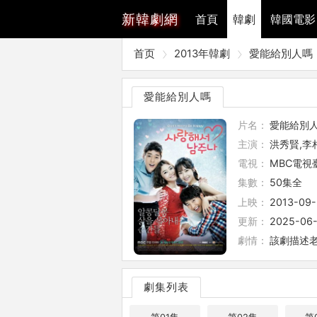
新
韓劇網
首頁
韓劇
韓國電影
首页
2013年韓劇
愛能給別人嗎
愛能給別人嗎
片名：
愛能給別
主演：
洪秀賢,李
電視：
MBC電視
集數：
50集全
上映：
2013-09
更新：
2025-06-
劇情：
該劇描述
劇集列表