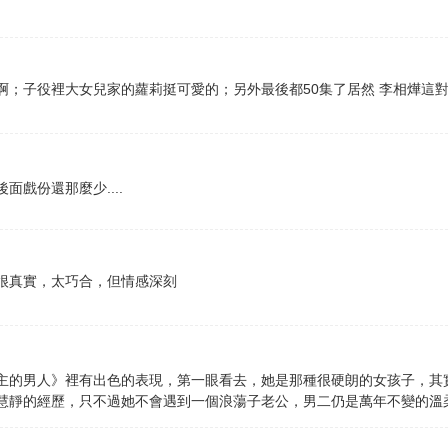
啊；子役裡大女兒家的蘿莉挺可愛的；另外最後都50集了居然 李相燁這
戲份還那麼少....
很真實，太巧合，但情感深刻
主的男人》裡有出色的表現，第一眼看去，她是那種很硬朗的女孩子，其
慧靜的經歷，只不過她不會遇到一個浪蕩子老公，男二仍是萬年不變的溫