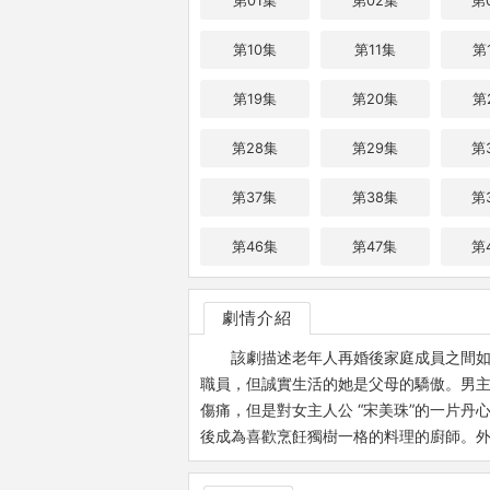
第01集
第02集
第
第10集
第11集
第
第19集
第20集
第
第28集
第29集
第
第37集
第38集
第
第46集
第47集
第
劇情介紹
該劇描述老年人再婚後家庭成員之間如
職員，但誠實生活的她是父母的驕傲。男主
傷痛，但是對女主人公 “宋美珠”的一片
後成為喜歡烹飪獨樹一格的料理的廚師。