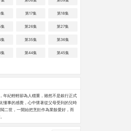
7集
第08集
第09集
6集
第17集
第18集
5集
第26集
第27集
4集
第35集
第36集
3集
第44集
第45集
”，年紀輕輕卻為人穩重，雖然不是銀行正式
不太懂事的感覺，心中懷著從父母受到的兒時
財閥二世，一開始把烹飪作為業餘愛好，而
苦。