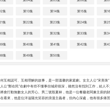
03集
第04集
第05集
第06集
第0
12集
第13集
第14集
第15集
第1
21集
第22集
第23集
第24集
第2
30集
第31集
第32集
第33集
第3
39集
第40集
第41集
第42集
第4
48集
第49集
第50集
何互相認可、互相理解的故事，是一部溫馨的家庭劇。女主人公“宋美珠
人公“鄭在民”在劇中有些不懂事但城府很深，雖然沒有找到工作，給人
丹心將會打動無數女人的芳心。男二號殷夏林，他是一位餐廳老闆兼主廚的
外在看來，他是位洋溢陽光笑容的浪漫主義者，但內心深處，他有很多痛