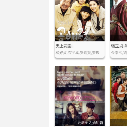
天上花園
張玉貞 
柳好貞,玄宇成,安瑞賢,姜燦熙,金賽綸,金浩鎮,李珠實,金明國,申基俊
更新至之酒約篇