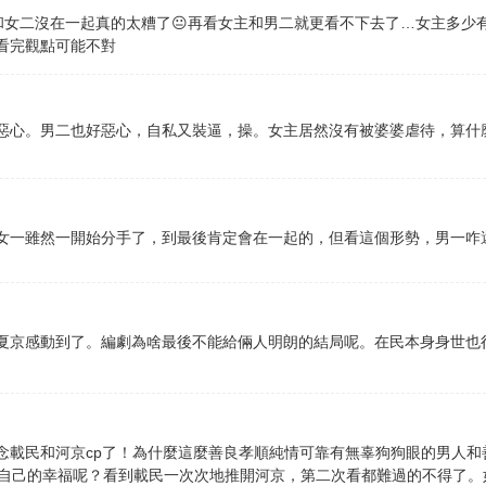
，和女二沒在一起真的太糟了😐再看女主和男二就更看不下去了…女主多少
看完觀點可能不對
惡心。男二也好惡心，自私又裝逼，操。女主居然沒有被婆婆虐待，算什
女一雖然一開始分手了，到最後肯定會在一起的，但看這個形勢，男一咋
夏京感動到了。編劇為啥最後不能給倆人明朗的結局呢。在民本身身世也
念載民和河京cp了！為什麼這麼善良孝順純情可靠有無辜狗狗眼的男人和
家族嗎，那自己的幸福呢？看到載民一次次地推開河京，第二次看都難過的不得