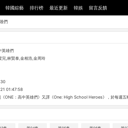
韓國綜藝
排行榜
最近更新
韓娛
留言反饋
英雄們
中英雄們
度完,林賢泰,金相浩,金周玲
-30
21 01:47:58
ONE：高中英雄們》又譯《One: High School Heroes》，於每