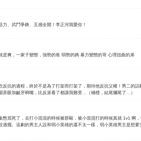
活力、武鬥爭鋒、五感全開！李正河我愛你！
是爽，一家子變態，強勢的爸 弱勢的媽 暴力變態的哥 心理扭曲的弟
歡反抗的過程，終於不是為了打架而打架了，期待他反抗父權！男二的話
眉弄眼加齜牙咧嘴，比反派看了都讓我難受…（補標，結尾爛尾了…）
憋屈死了，去打小混混的時候被群毆，被小混混打的時候真就 1v1 啊
較過癮。這劇的男主人設和弱小英雄的還不太一樣，弱小英雄男主是想要