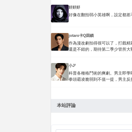
好好好
好像在翻拍弱小英雄啊，設定都差
jotaro卡Q因鎖
作為漫改劇拍得很可以了，打戲精
還是不錯的，期待第二季少管所大
小J²
科普各種格鬥術的爽劇。男主即學
拳頭霸凌脆弱到不值一提，男主反
本站評論