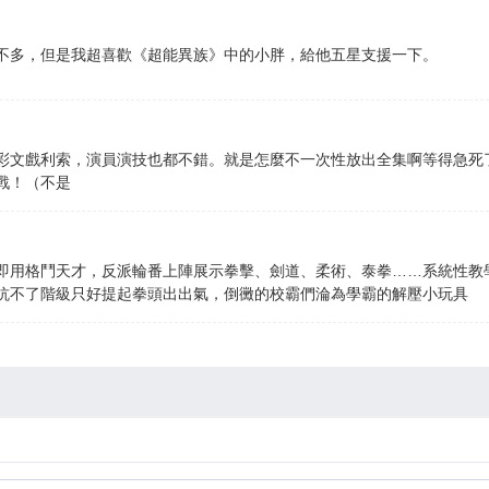
不多，但是我超喜歡《超能異族》中的小胖，給他五星支援一下。
彩文戲利索，演員演技也都不錯。就是怎麼不一次性放出全集啊等得急死了
戰！（不是
即用格鬥天才，反派輪番上陣展示拳擊、劍道、柔術、泰拳……系統性教
抗不了階級只好提起拳頭出出氣，倒黴的校霸們淪為學霸的解壓小玩具