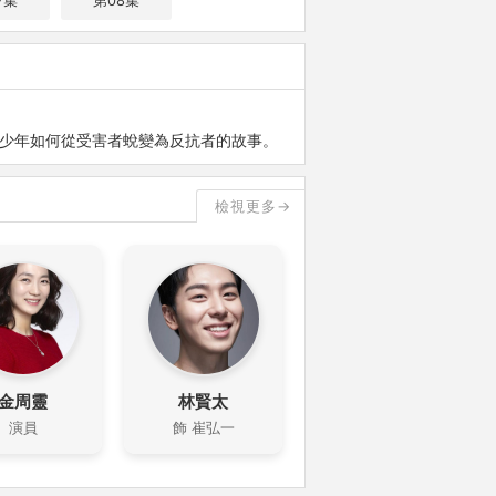
7集
第08集
的少年如何從受害者蛻變為反抗者的故事。
檢視更多→
金周靈
林賢太
演員
飾 崔弘一