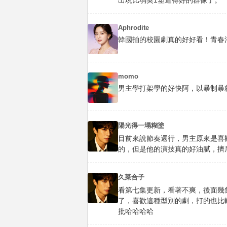
出現比弱英1塑造得好的群像了。
Aphrodite
韓國拍的校園劇真的好好看！青春
momo
男主學打架學的好快阿，以暴制暴就
陽光得一塌糊塗
目前來說節奏還行，男主原來是喜
的，但是他的演技真的好油膩，擠
久菜合子
看第七集更新，看著不爽，後面幾集
了，喜歡這種型別的劇，打的也比
批哈哈哈哈