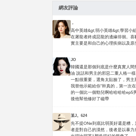
網友評論
，
高中英雄&gt;弱小英雄&gt;學
在屠龍者終成惡龍的邊緣徘徊。喜
實主要是和自己的心理疾病以及原
JO
韓國還是那個到底是什麼真實人間
油 說話和男主的邪惡二重人格一樣
一點很重要，選角太貼臉了，男主
我替他示範給你”幹真的，第一次
的一個比一個勁兒啊哈哈哈哈ep
後他幫他修好了磁帶
某J。624
先不提ONe到底比弱英好還是糟
者是對自己的漠然，後者是以暴力來