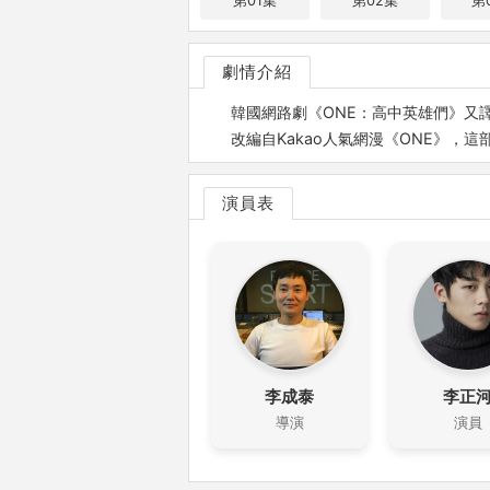
第01集
第02集
第
劇情介紹
韓國網路劇《ONE：高中英雄們》又譯《On
改編自Kakao人氣網漫《ONE》
演員表
李成泰
李正
導演
演員