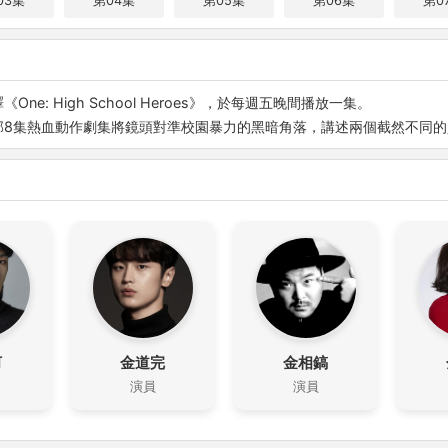
03集
第04集
第05集
第06集
第0
e: High School Heroes》，於每週五晚間播放一集。
，這部8集熱血動作劇集將鏡頭對準校園暴力的黑暗角落，講述兩個截然不同
河
金道完
金相鎬
演員
演員