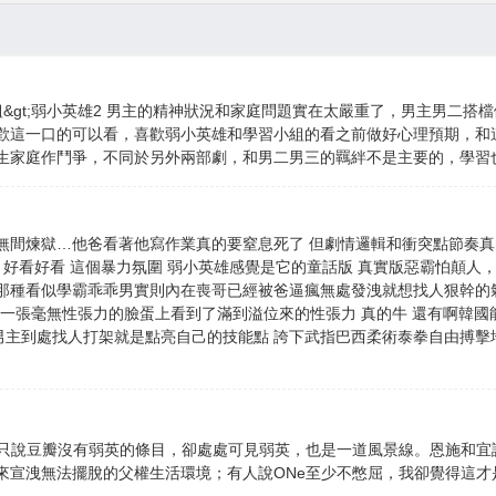
習小組&gt;弱小英雄2 男主的精神狀況和家庭問題實在太嚴重了，男主男二
歡這一口的可以看，喜歡弱小英雄和學習小組的看之前做好心理預期，和
生家庭作鬥爭，不同於另外兩部劇，和男二男三的羈絆不是主要的，學習
無間煉獄…他爸看著他寫作業真的要窒息死了 但劇情邏輯和衝突點節奏真
 好看好看 這個暴力氛圍 弱小英雄感覺是它的童話版 真實版惡霸怕顛人
那種看似學霸乖乖男實則內在喪哥已經被爸逼瘋無處發洩就想找人狠幹的氣質
在一張毫無性張力的臉蛋上看到了滿到溢位來的性張力 真的牛 還有啊韓
5男主到處找人打架就是點亮自己的技能點 誇下武指巴西柔術泰拳自由搏擊
，只說豆瓣沒有弱英的條目，卻處處可見弱英，也是一道風景線。恩施和宜
宣洩無法擺脫的父權生活環境；有人說ONe至少不憋屈，我卻覺得這才是