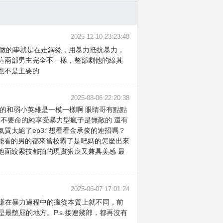
2025-12-10 23:23:48
搭檔做的事就是在走鋼絲，用暴力抵抗暴力，
這兩部男主完全不一樣，整部劇他的線其
也不是主要的
2025-08-06 22:20:38
的和弱小英雄是一模一樣啊 眼睛哥有點點
，不要命的純享受暴力型瘋子是無敵的 還有
太絕了ep3:“想看看金承俊的連招嗎？
國能看的男的都來當校霸了是吧媽的怎麼出來
地面絞索技都拍的現實狠戾又兼具美感 最
2025-06-07 17:01:24
謙在暴力過程中的瘋從本質上就不同，前
最憋屈的地方。P.s.接連幾部，都再沒有