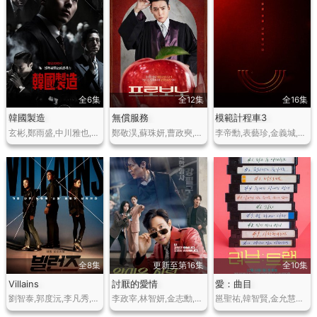
全6集
全12集
全16集
韓國製造
無償服務
模範計程車3
玄彬,鄭雨盛,中川雅也,元志安,禹棹煥,趙汝貞,徐恩秀…
鄭敬淏,蘇珠妍,曹政奭,李裕英…
李帝勳,表藝珍,金義城,張赫鎮,裴侑藍,笠松將…
全8集
更新至第16集
全10集
Villains
討厭的愛情
愛：曲目
劉智泰,郭度沅,李凡秀,李珉廷,金志原…
李政宰,林智妍,金志勳,徐智慧,吳漣序,崔奎華,全晟佑…
邕聖祐,韓智賢,金允慧…