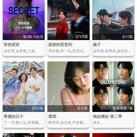
第3集大結局
全101集
全12集
禁色密室
親密的雷普利
瘋子
全旺秀,金孝燮,元康…
李詩雅,李一花,李丞涓,薛正煥,韓基雄,李孝娜…
金宰英,崔秀英,崔喜珍…
全50集
全12集
更新至第7集
華麗的日子
愛我
格紋襯衫 第二季
丁一宇,鄭仁仙,李泰蘭,尹賢旻,千虎珍,潘孝貞,尹周相…
劉宰明,徐玄振,尹世雅,金多賢,李施宇,張慄…
佚名…