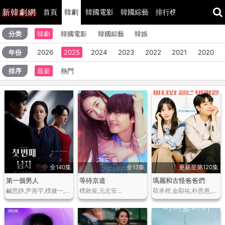
新
韓劇網
首頁
韓劇
韓國電影
韓國綜藝
排行榜
最近更新
分类
韓劇
韓國電影
韓國綜藝
韓娛
年份
2026
2025
2024
2023
2022
2021
2020
排序
最新
熱門
全140集
全13集
更新至第120集
第一個男人
等待京道
瑪麗和古怪爸爸們
鹹恩靜,尹善宇,樸健一,吳賢慶,김민설,李起昶…
樸敘俊,元志安…
荷承裡,金顯祐,朴恩惠,柳鎮,黃東柱,孔正煥…