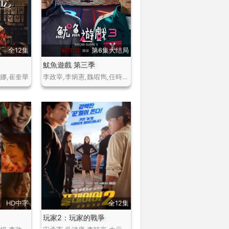
全12集
第6集大结局
魷魚遊戲 第三季
娜,崔奎華
李政宰,李炳憲,魏嘏雋,任時完,姜河那,樸成焄,楊東根
HD中字
全12集
玩家2：玩家的戰爭