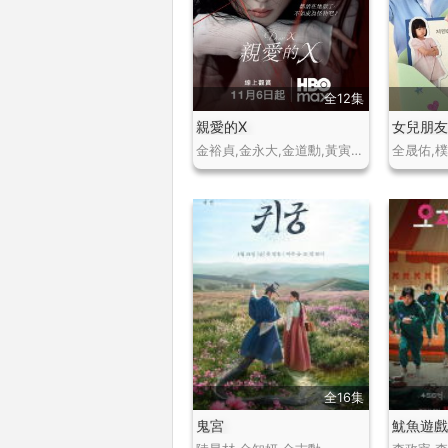
全12集
親愛的X
女兒朋
金裕貞,金永大,金道勳,黃寅燁,李烈音,洪宗玄,金志勳
全晟佑,
全16集
鬼宮
魷魚遊戲