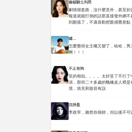
條頓騎士列昂
劇情很套路，沒什麼意外，甚至於
報道就能打倒的話那直接發外網不
到顏值了，不過喜歡瞪眼感覺差點
噓…
怎麼覺得女主嘴又變了，哈哈，男
啊！！！
不止有狗
笑的相似。。。。太好笑了不行了
演，那些二十多歲的醜橡皮人裡是
境，填充和妝容有誤
沈持盈
李政宰，雖然你很帥，但以後不可