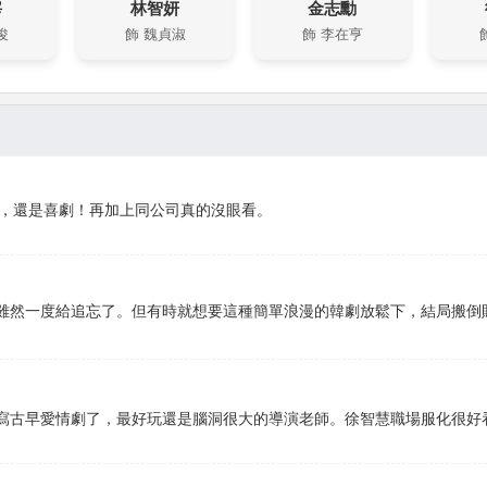
宰
林智妍
金志勳
俊
飾 魏貞淑
飾 李在亨
了，還是喜劇！再加上同公司真的沒眼看。
雖然一度給追忘了。但有時就想要這種簡單浪漫的韓劇放鬆下，結局搬倒
寫古早愛情劇了，最好玩還是腦洞很大的導演老師。徐智慧職場服化很好