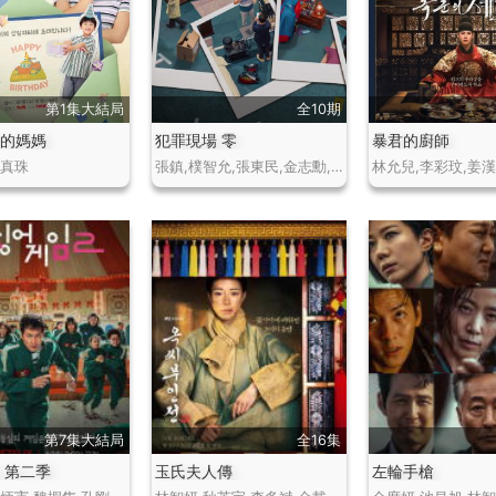
第1集大結局
全10期
友的媽媽
犯罪現場 零
暴君的廚師
樸真珠
張鎮,樸智允,張東民,金志勳,安宥真
林允兒,李彩玟,姜漢
第7集大結局
全16集
 第二季
玉氏夫人傳
左輪手槍