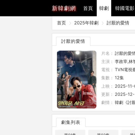
新
韓劇網
首頁
韓劇
韓國電影
首页
2025年韓劇
討厭的愛情
討厭的愛情
片名：
討厭的愛
主演：
李政宰,林
電視：
TVN電視
集數：
12集
上映：
2025-11-
更新：
2025-12-
劇情：
韓劇《討厭
劇集列表