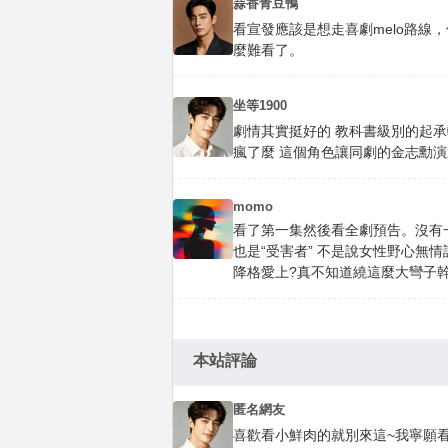
蒜香青豆鴨
看宣發應該是想走喜劇melo路線
麼難看了。
坐等1900
劇情其實挺好的 教科書級別的起承轉
瘋了麼 這個角色讓同劇的金志勳演
momo
看了第一集然後看全劇預告。沒有
也是“受害者” 不是說女性野心無
降格愛上?真不知道繞這麼大彎子幹
本站評論
匿名網友
喜歡看小鮮肉的就別來這~我寧願看