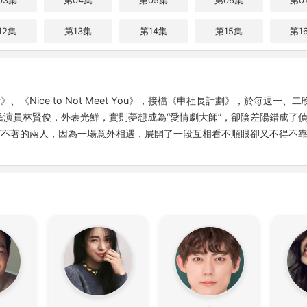
03集
第04集
第05集
第06集
第0
12集
第13集
第14集
第15集
第1
《Nice to Not Meet You》，接檔《申社長計劃》，於每週一、
民演員林賢俊，外表光鮮，實則夢想成為“愛情劇大師”，卻陰差陽錯成了
打不著的兩人，因為一場意外相遇，展開了一段互相看不順眼卻又不得不