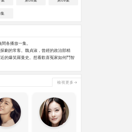
7集
第08集
第09集
6集
二晚間各播放一集。
偵探劇的常客。魏貞淑，曾經的政治部精
靠近的爆笑羅曼史。想看歡喜冤家如何鬥智
檢視更多→