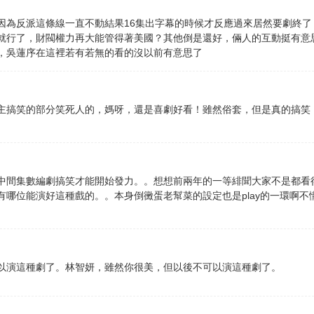
因為反派這條線一直不動結果16集出字幕的時候才反應過來居然要劇終
就行了，財閥權力再大能管得著美國？其他倒是還好，倆人的互動挺有意思
，吳蓮序在這裡若有若無的看的沒以前有意思了
主搞笑的部分笑死人的，媽呀，還是喜劇好看！雖然俗套，但是真的搞笑，
中間集數編劇搞笑才能開始發力。。想想前兩年的一等緋聞大家不是都看得很
有哪位能演好這種戲的。。本身倒黴蛋老幫菜的設定也是play的一環啊
以演這種劇了。林智妍，雖然你很美，但以後不可以演這種劇了。