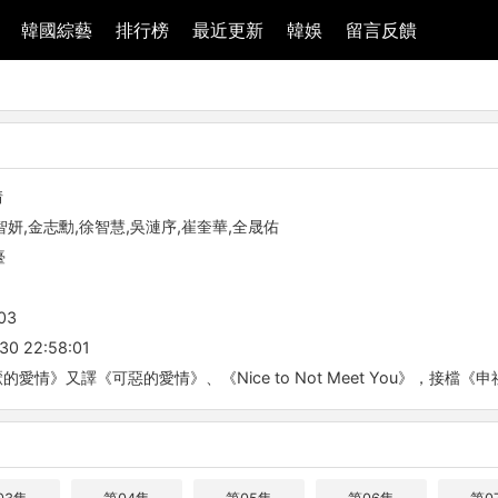
韓國綜藝
排行榜
最近更新
韓娛
留言反饋
情
智妍,金志勳,徐智慧,吳漣序,崔奎華,全晟佑
臺
03
30 22:58:01
的愛情》又譯《可惡的愛情》、《Nice to Not Meet You》，接檔《