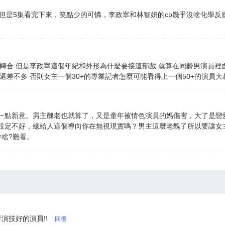
，但是5集看完下來，笑點少的可憐，李政宰和林智妍的cp幾乎沒啥化學反
合 但是李政宰這個年紀和外形為什麼要接這部戲 就算在同齡男演員裡面他也
還差不多 否則女主一個30+的專業記者怎麼可能看得上一個50+的演員大
一點新意。男主醜老也就算了，又是童年被情色演員的媽傷害，大了是戀
情設定不好，總給人這個導向你在無視現實嗎？男主這麼老醜了所以要讓女
啥?難看。
演技好的演員!!
回覆