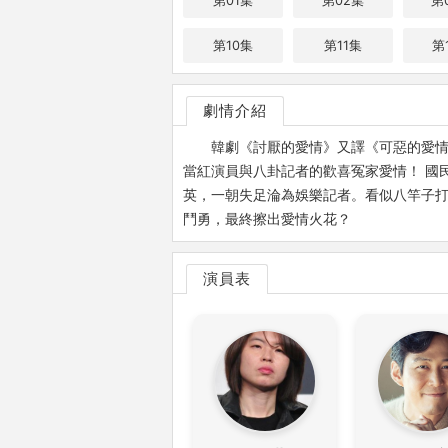
第01集
第02集
第
第10集
第11集
第
劇情介紹
韓劇《討厭的愛情》又譯《可惡的愛情》、
當紅演員與八卦記者的歡喜冤家愛情！ 國
英，一朝失足淪為娛樂記者。看似八竿子
鬥勇，最終擦出愛情火花？
演員表