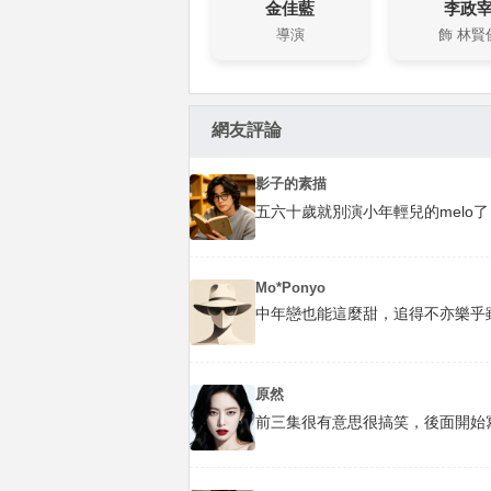
金佳藍
李政
導演
飾 林賢
網友評論
影子的素描
五六十歲就別演小年輕兒的melo
Mo*Ponyo
中年戀也能這麼甜，追得不亦樂乎
原然
前三集很有意思很搞笑，後面開始