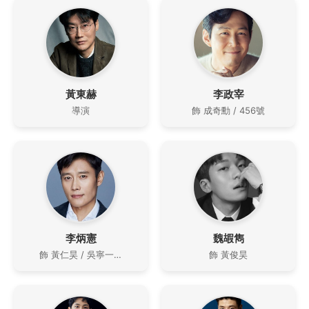
黃東赫
李政宰
導演
飾 成奇勳 / 456號
李炳憲
魏嘏雋
飾 黃仁昊 / 吳寧一 / 001號
飾 黃俊昊