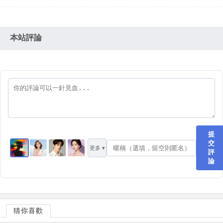
本站評論
提
交
更多 ▾
評
論
猜你喜歡