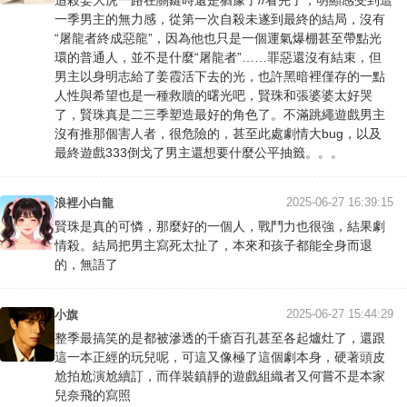
追殺姜大虎一路在關鍵時還是猶豫了//看完了，明顯感受到這
一季男主的無力感，從第一次自殺未遂到最終的結局，沒有
“屠龍者終成惡龍”，因為他也只是一個運氣爆棚甚至帶點光
環的普通人，並不是什麼“屠龍者”……罪惡還沒有結束，但
男主以身明志給了姜霞活下去的光，也許黑暗裡僅存的一點
人性與希望也是一種救贖的曙光吧，賢珠和張婆婆太好哭
了，賢珠真是二三季塑造最好的角色了。不滿跳繩遊戲男主
沒有推那個害人者，很危險的，甚至此處劇情大bug，以及
最終遊戲333倒戈了男主還想要什麼公平抽籤。。。
2025-06-27 16:39:15
浪裡小白龍
賢珠是真的可憐，那麼好的一個人，戰鬥力也很強，結果劇
情殺。結局把男主寫死太扯了，本來和孩子都能全身而退
的，無語了
2025-06-27 15:44:29
小旗
整季最搞笑的是都被滲透的千瘡百孔甚至各起爐灶了，還跟
這一本正經的玩兒呢，可這又像極了這個劇本身，硬著頭皮
尬拍尬演尬續訂，而佯裝鎮靜的遊戲組織者又何嘗不是本家
兒奈飛的寫照