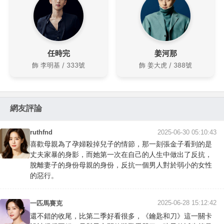
任時完
姜河那
飾 李明基 / 333號
飾 姜大虎 / 388號
網友評論
ruthfnd
2025-06-30 05:10:43
喜歡母親為了孕婦殺掉兒子的情節，那一刻張金子看到的是
丈夫家暴的身影，而她第一次在自己的人生中做出了反抗，
脫離妻子的身份母親的身份，反抗一個男人對於弱小的女性
的惡行。
2025-06-28 15:12:42
一匹馬賽克
還不錯的收尾，比第二季好看很多，《鑰匙和刀》這一關卡