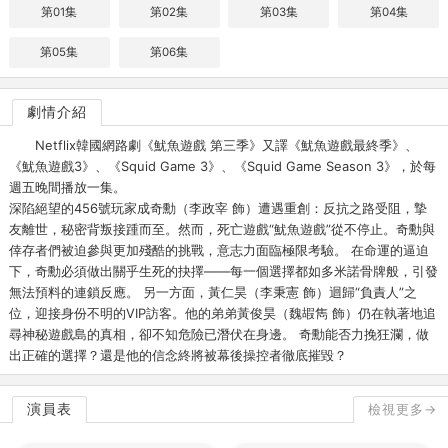
第01集
第02集
第03集
第04集
第05集
第06集
劇情介紹
Netflix韓國網路劇《魷魚遊戲 第三季》又譯《魷魚遊戲最終季》、
《魷魚遊戲3》、《Squid Game 3》、《Squid Game Season 3》，於每
週五晚間播放一集。
深陷絕望的456號玩家成奇勳（李政宰 飾）遭遇重創：反抗之路受阻，摯
友離世，秘密背叛接踵而至。然而，死亡遊戲“魷魚遊戲”從不停止。奇勳與
倖存者們被迫參與更加殘酷的挑戰，意志力面臨極限考驗。 在命運的逼迫
下，奇勳必須做出關乎生死的抉擇——每一個選擇都如多米諾骨牌般，引發
無法預料的連鎖反應。 另一方面，黃仁昊（李秉憲 飾）迴歸“負責人”之
位，迎接身份不明的VIP訪客。他的弟弟黃俊昊（魏嘏雋 飾）仍在執著地追
尋神秘遊戲島的真相，卻不知危險已潛伏在身邊。 奇勳能否力挽狂瀾，做
出正確的選擇？還是他的信念終將被幕後操控者徹底摧毀？
演員表
檢視更多→