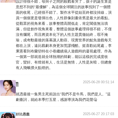
設計得很不錯，母與子之間的殺戮看哭了，孩子的誕生算是
意想不到的“最優解”，為這個全球關注的故事找到了一個體
面的收尾，已經很不錯了。製作水平從始至終都沒掉線，演
員一個個更是發揮出色，人性群像刻畫依舊是最大的看點。
從觀眾的視角來看，故事整體高開低走，肯定閾值無法填
滿，但從創作視角來看，整體這個故事處理得很不錯，不僅
沒有爛尾，而且將資本化下的人性主題貫徹始終，瑕不掩
瑜，成奇勳最後的落幕讓人動容。現實世界的魷魚遊戲每天
都在上演，遠比戲劇本身更加荒謬殘酷。挺喜歡結尾處，李
秉憲看到布蘭切特在小巷繼續扇人遊戲時的凝視處理。作為
一個第一部就造就全球熱潮的韓劇，能以這樣的完成度收
官，蠻好。有燈就有人，生活是無情，人性是灰暗，但總會
有人飛蛾撲火點燈的。
2025-06-28 00:51:14
༎ຶ༎ຶ
就憑最後一集男主死前說出“我們不是牛馬，我們是人。”這
劇臺詞，就給本季打五星，感謝導演為我們花聲🤐
2025-06-27 20:17:03
好比愚蠢