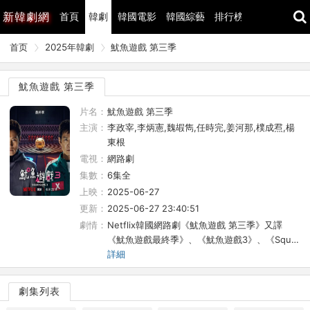
新
韓劇網
首頁
韓劇
韓國電影
韓國綜藝
排行榜
最近更新
首页
2025年韓劇
魷魚遊戲 第三季
魷魚遊戲 第三季
片名：
魷魚遊戲 第三季
主演：
李政宰,李炳憲,魏嘏雋,任時完,姜河那,樸成焄,楊
東根
電視：
網路劇
集數：
6集全
上映：
2025-06-27
更新：
2025-06-27 23:40:51
劇情：
Netflix韓國網路劇《魷魚遊戲 第三季》又譯
《魷魚遊戲最終季》、《魷魚遊戲3》、《Squ…
詳細
劇集列表