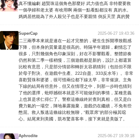
真不懂編劇 趙賢珠這個角色那麼好 武力值也高 非特麼要救
一個孕婦和老太婆 有啥用啊 兩個一點看點都沒有 真的水。
媽媽居然能為了外人殺兒子也是不要親情 倒反天罡 真的贊
SuperCap
2025-06-27 19:43:36
二三兩季本來就是連在一起才完整的，硬生生拆開導致觀感
下降，但本身的質量還是很高的。時隔半年迴歸，劇情忘了
很多，只對幾個角色印象深刻，好在不影響觀看。整體節奏
仍然和第二季一樣稍慢，三個遊戲都是新的，設計上都還算
比較有意思，只是部分情節和轉折太容易猜到（包括但不限
於母子對決、在遊戲中生產、222自盡、333反水等）。非常
喜歡賢珠和婆婆，很可惜兩位都下線太早，非常催淚。主角
下線的結局有些意外，但又在情理之中，到那一步時也猜到
了他的選擇，蚍蜉撼樹本就是不可能做到的事情，某種意義
上也算是求仁得仁了。警察這條線終於查到真相，但又是白
費力氣的一場空，陣地暴露拋棄，遊戲仍在繼續，不免有些
憋屈。救人叛逃這條線比較無聊，“觀眾席”的部分極其噁
心。結尾來到美國，凱布驚喜客串，接下來就是美版了。
Aphrodite
2025-06-27 19:39:18