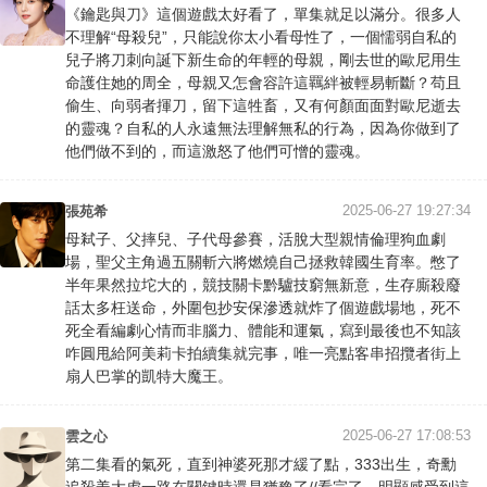
《鑰匙與刀》這個遊戲太好看了，單集就足以滿分。很多人
不理解“母殺兒”，只能說你太小看母性了，一個懦弱自私的
兒子將刀刺向誕下新生命的年輕的母親，剛去世的歐尼用生
命護住她的周全，母親又怎會容許這羈絆被輕易斬斷？苟且
偷生、向弱者揮刀，留下這牲畜，又有何顏面面對歐尼逝去
的靈魂？自私的人永遠無法理解無私的行為，因為你做到了
他們做不到的，而這激怒了他們可憎的靈魂。
2025-06-27 19:27:34
張苑希
母弒子、父摔兒、子代母參賽，活脫大型親情倫理狗血劇
場，聖父主角過五關斬六將燃燒自己拯救韓國生育率。憋了
半年果然拉坨大的，競技關卡黔驢技窮無新意，生存廝殺廢
話太多枉送命，外圍包抄安保滲透就炸了個遊戲場地，死不
死全看編劇心情而非腦力、體能和運氣，寫到最後也不知該
咋圓甩給阿美莉卡拍續集就完事，唯一亮點客串招攬者街上
扇人巴掌的凱特大魔王。
2025-06-27 17:08:53
雲之心
第二集看的氣死，直到神婆死那才緩了點，333出生，奇勳