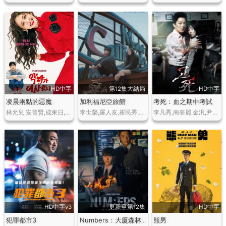
HD中字
第12集大結局
HD中字
凌晨兩點的惡魔
加利福尼亞旅館
考死：血之期中考試
林允兒,安普賢,成東日,朱玄英
李世榮,羅人友,崔民秀,崔喜珍,鄭容柱,李昭隸
李凡秀,南奎麗,金汎,尹晶喜,孫雲恩,劉信愛,鹹恩靜
HD中字v3
更新至第12集
HD中字
犯罪都市3
熊男
Numbers：大廈森林的監視者們