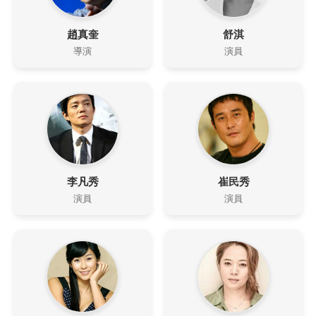
趙真奎
舒淇
導演
演員
李凡秀
崔民秀
演員
演員