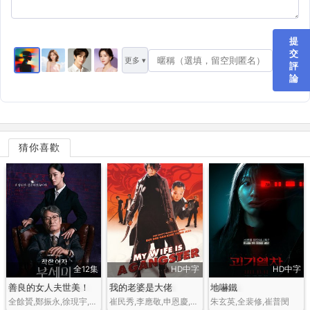
提
交
更多 ▾
評
論
猜你喜歡
全12集
HD中字
HD中字
善良的女人夫世美！
我的老婆是大佬
地嚇鐵
全餘贇,鄭振永,徐現宇,張允柱,朱玄英
崔民秀,李應敬,申恩慶,樸相勉,安在模,崔恩珠
朱玄英,全裴修,崔普閔