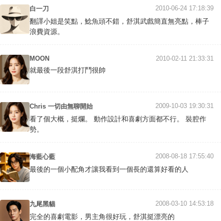
2010-06-24 17:18:39
白一刀
翻譯小姐是笑點，鯰魚頭不錯，舒淇武戲簡直無亮點，棒子
浪費資源。
MOON
2010-02-11 21:33:31
就最後一段舒淇打鬥很帥
2009-10-03 19:30:31
Chris 一切由無聊開始
看了個大概，挺爛。 動作設計和喜劇方面都不行。 裝腔作
勢。
2008-08-18 17:55:40
海藍心藍
最後的一個小配角才讓我看到一個長的還算好看的人
2008-03-10 14:53:18
九尾黑貓
完全的喜劇電影，男主角很好玩，舒淇挺漂亮的