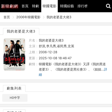
新
韓劇網
首頁
韓劇
韓國電影
韓國綜藝
排行榜
最近更新
首页
2006年韓國電影
我的老婆是大佬3
我的老婆是大佬3
片名：
我的老婆是大佬3
主演：
舒淇,李凡秀,崔民秀,玄英
上映：
2006-12-28
更新：
2025-10-08 18:46:47
劇情：
韓國電影《我的老婆是大佬3》又譯《我的黑道
老婆3》、《我的老婆是黑社會3》、《姐姐…
詳
細
劇集列表
HD中字