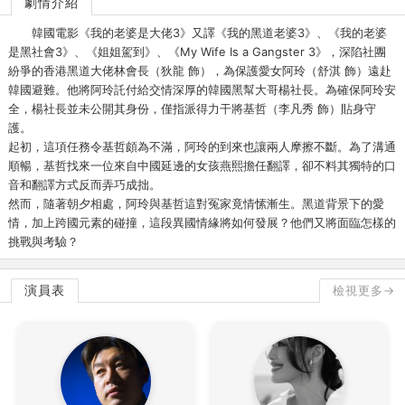
劇情介紹
韓國電影《我的老婆是大佬3》又譯《我的黑道老婆3》、《我的老婆
是黑社會3》、《姐姐駕到》、《My Wife Is a Gangster 3》，深陷社團
紛爭的香港黑道大佬林會長（狄龍 飾），為保護愛女阿玲（舒淇 飾）遠赴
韓國避難。他將阿玲託付給交情深厚的韓國黑幫大哥楊社長。為確保阿玲安
全，楊社長並未公開其身份，僅指派得力干將基哲（李凡秀 飾）貼身守
護。
起初，這項任務令基哲頗為不滿，阿玲的到來也讓兩人摩擦不斷。為了溝通
順暢，基哲找來一位來自中國延邊的女孩燕熙擔任翻譯，卻不料其獨特的口
音和翻譯方式反而弄巧成拙。
然而，隨著朝夕相處，阿玲與基哲這對冤家竟情愫漸生。黑道背景下的愛
情，加上跨國元素的碰撞，這段異國情緣將如何發展？他們又將面臨怎樣的
挑戰與考驗？
演員表
檢視更多→