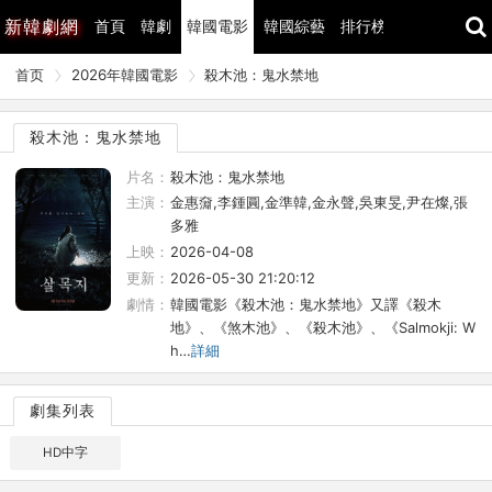
新
韓劇網
首頁
韓劇
韓國電影
韓國綜藝
排行榜
最近更新
首页
2026年韓國電影
殺木池：鬼水禁地
殺木池：鬼水禁地
片名：
殺木池：鬼水禁地
主演：
金惠奫,李鍾圓,金準韓,金永聲,吳東旻,尹在燦,張
多雅
上映：
2026-04-08
更新：
2026-05-30 21:20:12
劇情：
韓國電影《殺木池：鬼水禁地》又譯《殺木
地》、《煞木池》、《殺木池》、《Salmokji: W
h…
詳細
劇集列表
HD中字