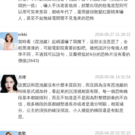
煩的一批），嚇人手法老套低俗，頻繁出現的怨鬼造型則可
以用可笑來形容，都啥年代了，還用披頭散髮紅眼睛來嚇
人，甚至不如無線電聞聲不見鬼來的恐怖
nikki
2026-05-27 21:28:22
當時看《昆池巖》起碼還嚇了我幾下，這部太沒意思了，全
程黑漆漆的，可能電影院看要好點吧。雖然說評分每個人標
準不同，不過我可以說句，豆瓣裡低於6分的恐怖片沒有看的
價值(2643)
2026-05-06 14:31:54
月球
說實話和昆池巖沒有什麼本質區別，而且因為沒有昆池巖的
特殊形式感加持，看起來的沉浸感相當有限。每一個恐怖橋
段基本都能猜到，而且不知道是不是因為對整體節奏的不自
信，很多橋段的底都鋪墊過長亦或者是過分明顯，相當減
分。公主的演技的確沒得說。小人捕捉的橋段還是有點意
思。
2026-04-20 02:55:15
飲歌