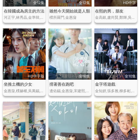
全12集
全12集
HD中字
在韓國成為房主的方法
雖然今天開始就是人類
在熙的男，朋友
河正宇,林秀晶,金準韓,鄭秀晶,沈恩敬,金南佶,石原崇雅
樸所羅門,金惠奫
金高銀,盧尚賢,鄭輝,吳東旻,金彩恩,權英恩,姜娜延
HD中字版
全16集
全10集
坐推土機的少女
揹著善在跑吧
金字塔遊戲
金惠奫,樸赫權,吳萬錫,金鐘雲,樸時宇,崔喜珍,李輝鍾
邊佑錫,金惠奫,宋建熙,李承協
金知妍,張多雅,柳多彬,姜娜延,丁夏潭,申澀琪,河律莉