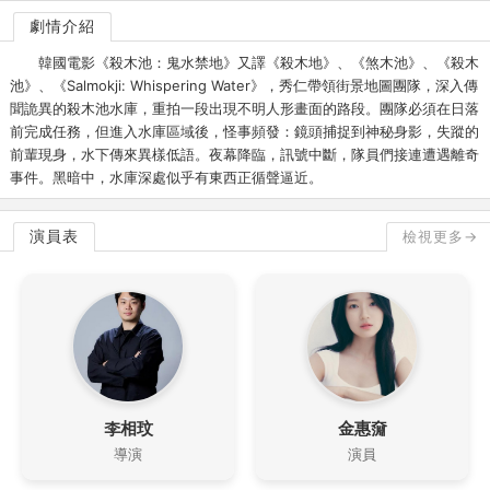
劇情介紹
韓國電影《殺木池：鬼水禁地》又譯《殺木地》、《煞木池》、《殺木
池》、《Salmokji: Whispering Water》，秀仁帶領街景地圖團隊，深入傳
聞詭異的殺木池水庫，重拍一段出現不明人形畫面的路段。團隊必須在日落
前完成任務，但進入水庫區域後，怪事頻發：鏡頭捕捉到神秘身影，失蹤的
前輩現身，水下傳來異樣低語。夜幕降臨，訊號中斷，隊員們接連遭遇離奇
事件。黑暗中，水庫深處似乎有東西正循聲逼近。
演員表
檢視更多→
李相玟
金惠奫
導演
演員