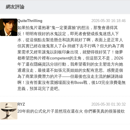
網友評論
QuiteThrilling
2026-05-30 16:18:46
如果拍鬼片還抱著“鬼一定要露臉”的想法，那隻會適得其
反！明明有很好的水鬼設定，即死者會變成倀鬼迷惑人下
水，從這個點去製造懸念和詭異就好了啊，表面上是正常人
但其實已經在做鬼害人了👍 持續下去不行嗎？但大約為了商
業需求又經常讓鬼以刻板印象出現，就變得很好笑了！做夢
都希望恐怖片裡有competent的主角，但這部又不是，2026
年了還在隱瞞資訊分頭行動，我希望看到的女主塑造方向她
通通沒走，最後還不如張元英姐姐的女配有意思。感覺是個
為了商業浪費潛力的片子——但最後也沒走主流的解謎路線
啊！沒有答案沒有震撼場面沒有Boss戰，後1/3完全浪費毫無
意義，預算花完了是吧。
RYZ
2026-05-30 01:30:32
20年前的公式化片子居然現在還在火 你們審美真的很落後欸