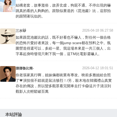
結構老套，故事濫俗，故弄玄虛，狗屁不通。不停出現的嚇
跳真的看的人夠夠的。跟類似賽道的《昆池巖》比，這部拍
的跟鬧著玩似的。
2026-04-18 06:27:58
三水🐱
如果跟昆池巖比的話，既不好看也不嚇人，對任何一個合格
的恐怖片愛好者來說，每一個jump scare都在預料之中。氛
圍營造得還可以，多給一星。我這場本來是一共三個人，出
字幕起身時發現只剩下我一個，這TM比電影還嚇人。
2026-04-12 18:01:51
挪挪魯比簡-
你老張家真行啊，姐妹倆都術業有專攻。映前多雅姐給合照
了💗演技很不錯就是鼠法慘烈！/另，殺木地在韓國禮山真實
存在的傳說，所以蠻多觀眾看完開車去打卡😱這片子清涼到
觀影人次輕鬆破百萬
本站評論