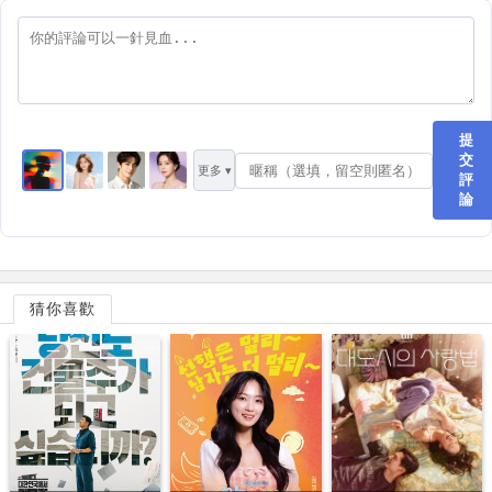
提
交
更多 ▾
評
論
猜你喜歡