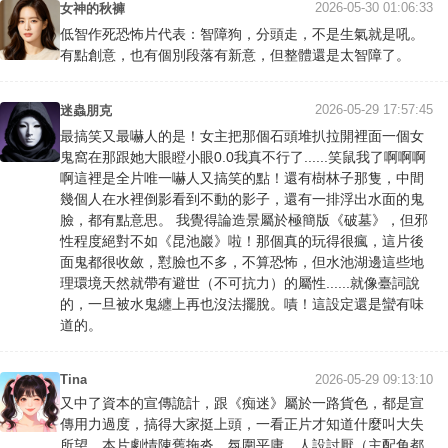
2026-05-30 01:06:33
女神的秋褲
低智作死恐怖片代表：智障狗，分頭走，不是生氣就是吼。
有點創意，也有個別段落有新意，但整體還是太智障了。
2026-05-29 17:57:45
迷蟲朋克
最搞笑又最嚇人的是！女主把那個石頭堆扒拉開裡面一個女
鬼窩在那跟她大眼瞪小眼0.0我真不行了......笑鼠我了啊啊啊
啊這裡是全片唯一嚇人又搞笑的點！還有樹林子那隻，中間
幾個人在水裡倒影看到不動的影子，還有一排浮出水面的鬼
臉，都有點意思。 我覺得論造景屬於極簡版《破墓》，但邪
性程度絕對不如《昆池巖》啦！那個真的玩得很瘋，這片後
面鬼都很收斂，懟臉也不多，不算恐怖，但水池湖邊這些地
理環境天然就帶有避世（不可抗力）的屬性......就像臺詞說
的，一旦被水鬼纏上再也沒法擺脫。嘖！這設定還是蠻有味
道的。
Tina
2026-05-29 09:13:10
又中了資本的宣傳詭計，跟《痴迷》屬於一路貨色，都是宣
傳用力過度，搞得大家挺上頭，一看正片才知道什麼叫大失
所望。本片劇情陳舊拖沓，氛圍平庸，人設討厭（主配角都