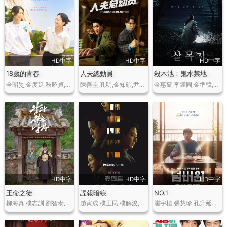
HD中字
HD中字
HD中字
18歲的青春
人夫總動員
殺木池：鬼水禁地
全昭旻,金度延,秋昭貞,樸瑞妍,宋智妍…
陳善圭,孔明,金知碩,尹敬浩,姜漢娜,李多熙,全昭旻…
金惠奫,李鍾圓,金準韓,金永聲,吳東旻,尹在燦,張多雅…
HD中字
HD中字
HD中字
王命之徒
諜報暗線
NO.1
柳海真,樸志訓,劉智泰,田美都,李浚赫,樸智煥,金旻…
趙寅成,樸正民,樸解浚,申世景,鄭幼貞,李信基…
崔宇植,張慧珍,孔升延…