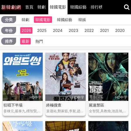
新
韓劇網
首頁
韓劇
韓國電影
韓國綜藝
排行榜
最近更新
分类
韓劇
韓國電影
韓國綜藝
韓娛
年份
2026
2025
2024
2023
2022
2021
2020
排序
最新
熱門
HD中字
HD中字
HD中字
狂唱下半場
終極搜查
屍速禁區
姜棟元,嚴泰九,樸智賢,吳正世,申河均,박정원 Park Jung-won,권형석 Kwon Hyeong-seok…
裴晟祐,鄭家藍,李絮,趙漢哲,尹敬浩…
全智賢,具教煥,池昌旭,申鉉彬,金新綠,高洙…