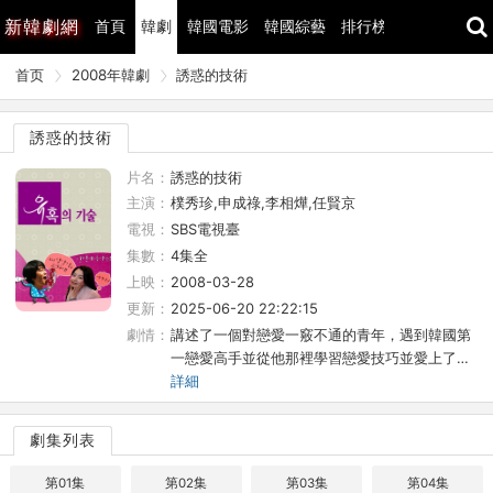
新
韓劇網
首頁
韓劇
韓國電影
韓國綜藝
排行榜
最近更新
首页
2008年韓劇
誘惑的技術
誘惑的技術
片名：
誘惑的技術
主演：
樸秀珍,申成祿,李相燁,任賢京
電視：
SBS電視臺
集數：
4集全
上映：
2008-03-28
更新：
2025-06-20 22:22:15
劇情：
講述了一個對戀愛一竅不通的青年，遇到韓國第
一戀愛高手並從他那裡學習戀愛技巧並愛上了…
詳細
劇集列表
第01集
第02集
第03集
第04集