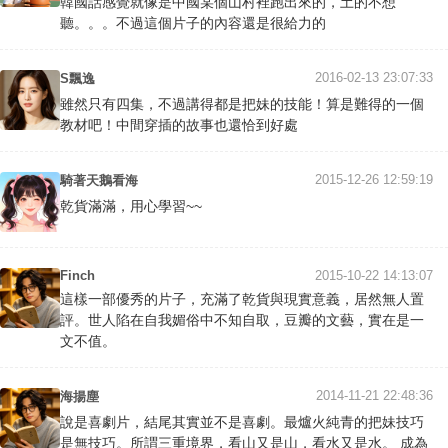
韓國話感覺就像是中國某個山村裡跑出來的，土的不想
聽。。。不過這個片子的內容還是很給力的
2016-02-13 23:07:33
S飄逸
雖然只有四集，不過講得都是把妹的技能！算是難得的一個
教材吧！中間穿插的故事也還恰到好處
2015-12-26 12:59:19
騎著天鵝看海
乾貨滿滿，用心學習~~
Finch
2015-10-22 14:13:07
這樣一部優秀的片子，充滿了乾貨與現實意義，居然無人置
評。世人陷在自我媚俗中不知自取，豆瓣的文藝，實在是一
文不值。
2014-11-21 22:48:36
海揚塵
說是喜劇片，結尾其實並不是喜劇。最爐火純青的把妹技巧
是無技巧。所謂三重境界，看山又是山，看水又是水。 成為