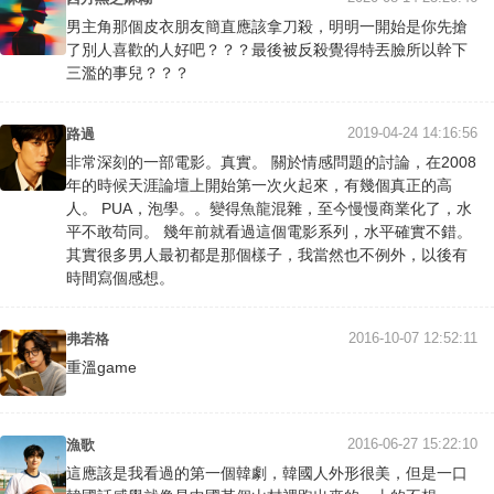
男主角那個皮衣朋友簡直應該拿刀殺，明明一開始是你先搶
了別人喜歡的人好吧？？？最後被反殺覺得特丟臉所以幹下
三濫的事兒？？？
2019-04-24 14:16:56
路過
非常深刻的一部電影。真實。 關於情感問題的討論，在2008
年的時候天涯論壇上開始第一次火起來，有幾個真正的高
人。 PUA，泡學。。變得魚龍混雜，至今慢慢商業化了，水
平不敢苟同。 幾年前就看過這個電影系列，水平確實不錯。
其實很多男人最初都是那個樣子，我當然也不例外，以後有
時間寫個感想。
2016-10-07 12:52:11
弗若格
重溫game
2016-06-27 15:22:10
漁歌
這應該是我看過的第一個韓劇，韓國人外形很美，但是一口