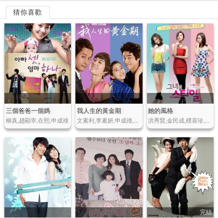
猜你喜歡
三個爸爸一個媽
我人生的黃金期
她的風格
柳真,趙顯宰,在熙,申成祿
文素利,李素妍,申成祿,李中原
洪秀賢,金民成,樸喜珍,安尚泰,李相燁
完結