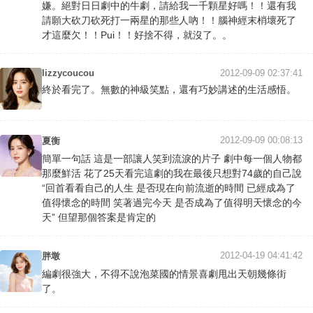
嫌。絕對日日劇中的牛劇，請給我一千顆星好嗎！！還有我
請願大砍刀砍死打一兩星的那些人吶！！腦神經末梢壞死了
才這麼欠！！Pui！！好捨不得，就沒了。。
lizzycoucou
2012-09-09 02:37:41
終於看完了。無數的神級笑點，還有巧妙講述的生活感悟。
2012-09-09 00:08:13
夏衡
簡單一句話 這是一部讓人笑到流淚的片子 劇中每一個人物都
那麼鮮活 花了25天看完這劇的我在最後只想對74歲的自己說
“回首看看自己的人生 是否現在向前流逝的時間 已經成為了
值得懷念的時間 笑著過完今天 是否成為了值得明天懷念的今
天” 但望那個答案是肯定的
2012-04-19 04:41:42
胖墩
編劇很強大，不得不說泡菜國的情景喜劇甩出天朝幾條街
了。