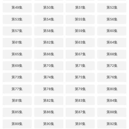
第49集
第50集
第51集
第52集
第53集
第54集
第55集
第56集
第57集
第58集
第59集
第60集
第61集
第62集
第63集
第64集
第65集
第66集
第67集
第68集
第69集
第70集
第71集
第72集
第73集
第74集
第75集
第76集
第77集
第78集
第79集
第80集
第81集
第82集
第83集
第84集
第85集
第86集
第87集
第88集
第89集
第90集
第91集
第92集