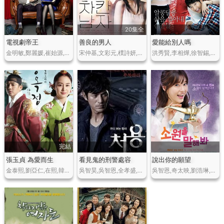
20集全
電視劇帝王
善良的男人
愛能給別人嗎
金明敏,鄭麗媛,崔始源,吳智恩
宋仲基,文彩元,樸詩妍,李光洙,李相燁,李侑菲,金藝媛,金永哲
洪秀賢,李相燁,徐智錫,韓高恩,車和娟,申多恩,南寶拉,柳好貞,金承秀,韓高恩,趙延宇,姜錫宇
完結
張玉貞 為愛而生
看見鬼的刑警處容
說出你的願望
金泰熙,劉亞仁,在熙,韓勝妍,洪秀賢,李相燁,成東日,尹由善,楊美京
吳智昊,吳智恩,全孝盛,劉民奎
吳智恩,奇太映,劉浩琳,延俊錫