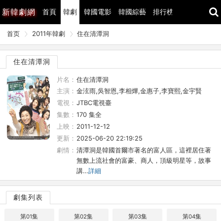
新
韓劇網
首頁
韓劇
韓國電影
韓國綜藝
排行榜
最近更新
首页
2011年韓劇
住在清潭洞
住在清潭洞
片名：
住在清潭洞
主演：
金泫雨,吳智恩,李相燁,金惠子,李寶熙,金宇賢
電視：
JTBC電視臺
集數：
170 集全
上映：
2011-12-12
更新：
2025-06-20 22:19:25
劇情：
清潭洞是韓國首爾市著名的富人區，這裡居住著
無數上流社會的富豪、商人，頂級明星等，故事
講…
詳細
劇集列表
第01集
第02集
第03集
第04集