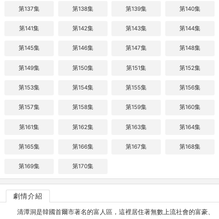
第137集
第138集
第139集
第140集
第141集
第142集
第143集
第144集
第145集
第146集
第147集
第148集
第149集
第150集
第151集
第152集
第153集
第154集
第155集
第156集
第157集
第158集
第159集
第160集
第161集
第162集
第163集
第164集
第165集
第166集
第167集
第168集
第169集
第170集
劇情介紹
清潭洞是韓國首爾市著名的富人區，這裡居住著無數上流社會的富豪、