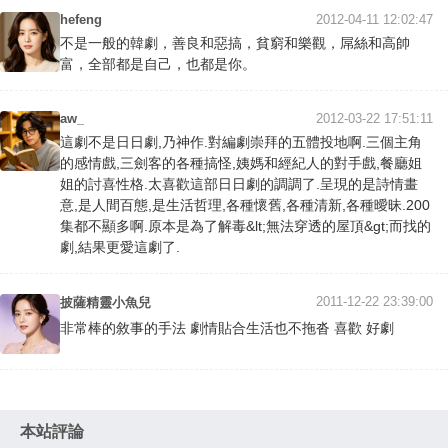
hefeng
2012-04-11 12:02:47
不是一般的韓劇，善良和惡搞，貧窮和樂觀，屌絲和高帥
富，全部都是自己，也都是你。
aw_
2012-03-22 17:51:11
這劇不是日日劇,乃神作.對編劇崇拜的五體投地啊.三個主角
的感情戲,三劍客的各種搞怪,姨媽和經紀人的對手戲,餐廳姐
姐的討喜性格.太喜歡這部日日劇的調調了.呈現的是詩情畫
意,是人間百態,是生活哲理,各種懷舊,各種清新,各種曖昧.200
集都不顯多啊.原本是為了解毒&lt;無法穿透的屋頂&gt;而找的
劇,結果更愛這劇了.
2011-12-22 23:39:00
披薩精靈小魚兒
非常棒的敘事的手法 劇情貼合生活也不拖沓 喜歡 好劇
本站評論