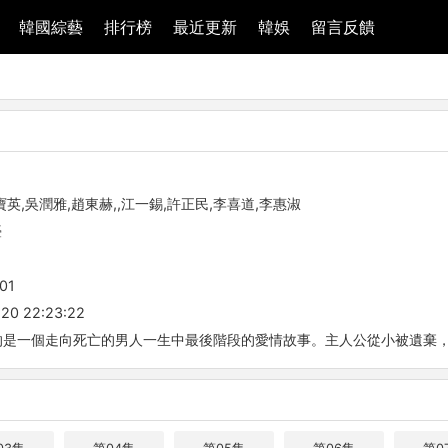
韓國綜藝
排行榜
最近更新
韓娛
留言反饋
寶英,吳潤雅,趙東赫,,江一錫,許正民,李喜道,李惠淑
臺
01
20 22:23:22
的是一個走向死亡的男人一生中最後階段的愛情故事。主人公從小被遺棄