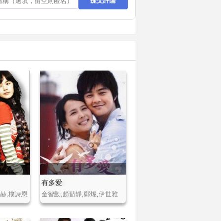
提交評論
有多愛
赫,樸詩恩
金智勳,趙茹靜,鄭燦,伊世雅