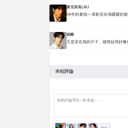
麥克美高LMJ
06年的暑假~~喜歡安在旭暖暖的微
梳離
又是安在旭的片子，雖然結局好像
本站評論