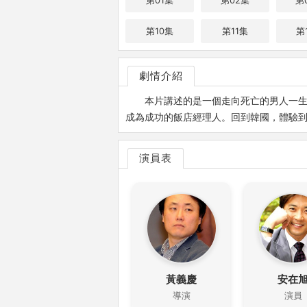
第01集
第02集
第
第10集
第11集
第
劇情介紹
本片講述的是一個走向死亡的男人一
成為成功的飯店經理人。回到韓國，體驗
演員表
黃義慶
安在
導演
演員