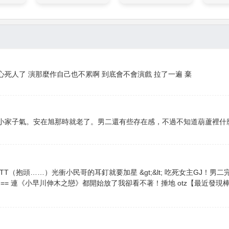
死人了 演那麼作自己也不累啊 到底會不會演戲 拉了一遍 棄
小家子氣。安在旭那時就老了。男二還有些存在感，不過不知道葫蘆裡什
T（抱頭……）光衝小民哥的耳釘就要加星 &gt;&lt; 吃死女主GJ！
 == 連《小早川伸木之戀》都開始放了我卻看不著！捶地 otz【最近發