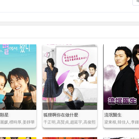
哪顆星
狐狸啊你在做什麼
流氓醫生
鄭麗媛,樸時厚,姜靜華
千正明,高賢貞,趙延宇,高俊熙
梁東根,韓佳人,李鍾