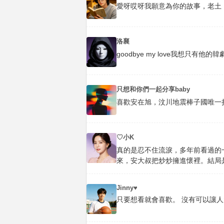
愛呀哎呀我願意為你的故事，老土
洛襄
goodbye my love我想只有他
只想和你們一起分享baby
喜歡安在旭，汶川地震棒子國唯一
♡小K
真的是忍不住流淚，多年前看過的
來，安大叔把炒炒擁進懷裡。結局
Jinny♥
只要想看就會喜歡。 沒有可以讓人