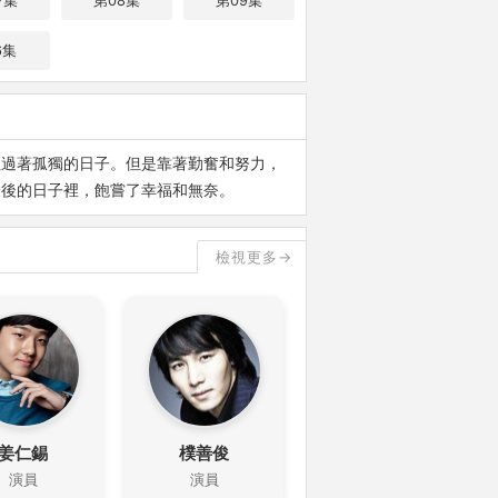
7集
第08集
第09集
6集
直過著孤獨的日子。但是靠著勤奮和努力，
最後的日子裡，飽嘗了幸福和無奈。
檢視更多→
姜仁錫
樸善俊
演員
演員