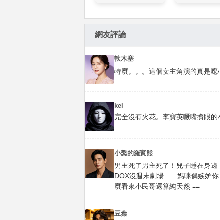
網友評論
軟木塞
特麼。。。這個女主角演的真是噁心
kel
完全沒有火花。李寶英噘嘴擠眼的
小檠的羅賓熊
男主死了男主死了！兒子睡在身邊 T
DOX沒週末劇場……媽咪偶嫉妒你
麼看來小民哥還算純天然 ==
豆葉