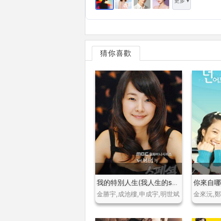
更多 ▾
猜你喜歡
你來自
我的特別人生(我人生的special)
金勝宇,成池樓,申成宇,明世斌
金來沅,