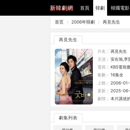
新
韓劇網
首頁
韓劇
韓國電影
首页
2006年韓劇
再見先生
再見先生
片名：
再見先生
主演：
安在旭,李
電視：
KBS電視
集數：
16集全
上映：
2006-01-
更新：
2025-06-
劇情：
本片講述
劇集列表