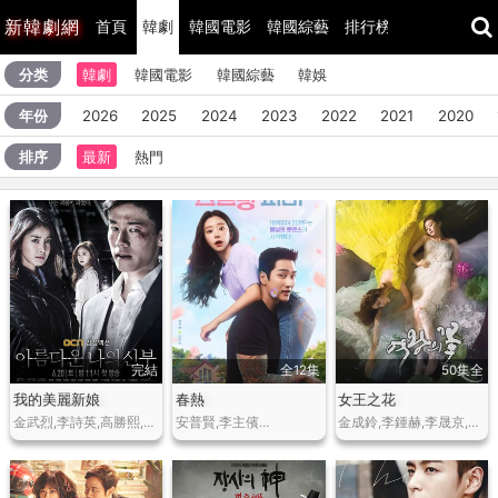
新
韓劇網
首頁
韓劇
韓國電影
韓國綜藝
排行榜
最近更新
分类
韓劇
韓國電影
韓國綜藝
韓娛
年份
2026
2025
2024
2023
2022
2021
2020
排序
最新
熱門
完結
全12集
50集全
我的美麗新娘
春熱
女王之花
金武烈,李詩英,高勝熙,柳承修,樸海俊…
安普賢,李主儐…
金成鈴,李鍾赫,李晟京,尹,博,金美淑,張,勇,宋玉淑,趙炯基等…