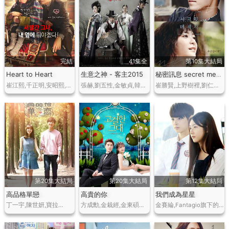
完結
41集全
第10集大結局
Heart to Heart
生意之神 - 客主2015
秘密訊息 secret message
崔江熙,千正明,安昭熙,李載允…
張赫,劉五性,金敏貞,韓彩雅,文佳煐,李德華…
崔勝賢,上野樹裡,劉仁娜,李載允,申原昊,鄭柔美…
第20集大結局
第20集大結局
第12集大結局
高品格單戀
高貴的你
我們成為星星
丁一宇,陳世妍,寶拉…
方成勳,金栽經,金東碩…
金賽綸,Fantagio旗下的6人組新人男團…