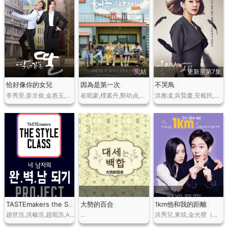
完結
更新至第7集
恰好像你的女兒
因為是第一次
不哭鳥
李秀景,姜京俊,金惠玉,吉勇宇,禹喜珍,鄭慧星…
崔珉豪,樸素丹,鄭幼貞,安內相,林允兒…
洪雅凜,吳賢慶,安載民,姜志燮…
大勢的百合
1km他和我的距離
TASTEmakers the Styleclass
趙世浩,洪榛浩,趙珉浩,Albert…
…
洪秀兒,東炫,金光燮（音譯）,韓洙雅（音譯）…