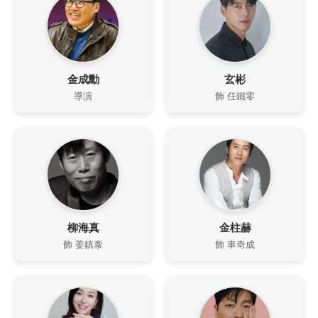
金成勳
玄彬
導演
飾 任鐵零
柳海真
金柱赫
飾 姜鎮泰
飾 車奇成