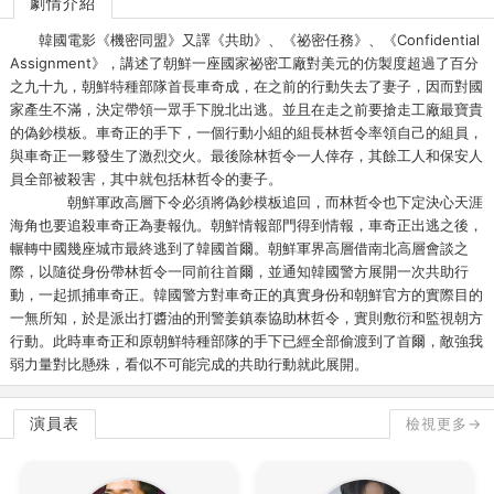
劇情介紹
韓國電影《機密同盟》又譯《共助》、《祕密任務》、《Confidential
Assignment》，講述了朝鮮一座國家祕密工廠對美元的仿製度超過了百分
之九十九，朝鮮特種部隊首長車奇成，在之前的行動失去了妻子，因而對國
家產生不滿，決定帶領一眾手下脫北出逃。並且在走之前要搶走工廠最寶貴
的偽鈔模板。車奇正的手下，一個行動小組的組長林哲令率領自己的組員，
與車奇正一夥發生了激烈交火。最後除林哲令一人倖存，其餘工人和保安人
員全部被殺害，其中就包括林哲令的妻子。
朝鮮軍政高層下令必須將偽鈔模板追回，而林哲令也下定決心天涯
海角也要追殺車奇正為妻報仇。朝鮮情報部門得到情報，車奇正出逃之後，
輾轉中國幾座城市最終逃到了韓國首爾。朝鮮軍界高層借南北高層會談之
際，以隨從身份帶林哲令一同前往首爾，並通知韓國警方展開一次共助行
動，一起抓捕車奇正。韓國警方對車奇正的真實身份和朝鮮官方的實際目的
一無所知，於是派出打醬油的刑警姜鎮泰協助林哲令，實則敷衍和監視朝方
行動。此時車奇正和原朝鮮特種部隊的手下已經全部偷渡到了首爾，敵強我
弱力量對比懸殊，看似不可能完成的共助行動就此展開。
演員表
檢視更多→