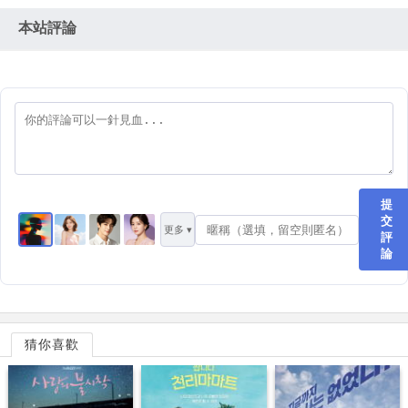
本站評論
提
交
更多 ▾
評
論
猜你喜歡