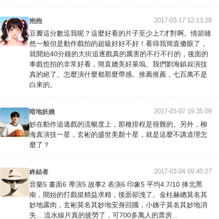
2017-03-17 12:13:28
抱抱
豆瓣這分數逗我呢？這麼好看的片子至少上7才對啊。情節雖
然一般但是動作戲拍的超級好好不好！看得我簡直傻眼了，
就開始40分鐘的大街追逐戲真的厲害的不行不行的，後面的
車戲也拍的非常好看，簡直媲美好萊塢。我們劉海鎮叔演技
真的絕了。怎麼演什麼都那麼帶感。推薦推薦，七百萬不是
白來的。
2017-03-07 19:35:09
暗地妖嬈
妙在動作追逃戲的流暢度上，那種排程是很難的。另外，柳
海真演技一星，玄彬的盛世美顏十星，就是這麼不講道理怎
麼了？
2017-03-04 09:40:27
終結者
音樂5 畫面6 導演5 故事2 表演6 印象5 平均4.7/10 捧北黑
南，開始的打戲挺精益求精，後面卻洩了。金柱赫總莫名其
妙地露肉，玄彬莫名其妙地安身回國，小姨子莫名其妙地消
失... 流水線片真的疲勞了，可700多萬人的票房...