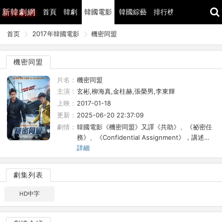
新
韓劇網
首頁
韓劇
韓國電影
韓國綜藝
排行榜
最近更新
首页
2017年韓國電影
機密同盟
機密同盟
片名：
機密同盟
主演：
玄彬,柳海真,金柱赫,張榮男,李東輝
上映：
2017-01-18
更新：
2025-06-20 22:37:09
劇情：
韓國電影《機密同盟》又譯《共助》、《祕密任
務》、《Confidential Assignment》，講述…
詳細
劇集列表
HD中字