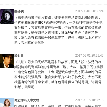
2017-03-01 20:36:24
搬磚俠
很標準的商業型別片套路，雖說依舊在消費南北關係問題，
但玄彬和劉海鎮組CP還是蠻好笑的，一路插科打諢捎帶手把
案件破了，其實故事實在很平庸，但放在韓國的賀歲檔算是
非常應景，動作戲也乏善可陳，林允兒的角色半路神秘失
蹤，還以為有感情戲份居然就沒了，但是，忽略以上所有問
題，玄彬真的是帥啊！
2017-03-01 20:23:43
韓影書
《共助》最大的亮點不是題材和故事，而是人設：強勢的冷
麵朝鮮帥刑警+嘻哈的韓國警察「醜」大叔，拓寬了既往韓影
中南北角色關係套路，主食擺盤新鮮感十足；而碎碎唸的居
家小媳婦兒張英男、花痴大齡單身小姨子林允兒、大智不足
機靈有餘的馬仔李東輝，就像色香味俱全的開胃酒。這頓電
影飯，四星吧。
2017-02-18 18:08:15
同志亦凡人中文站
打得好看，劇情扯淡，邏輯下線。本是同根生，南棒何時才