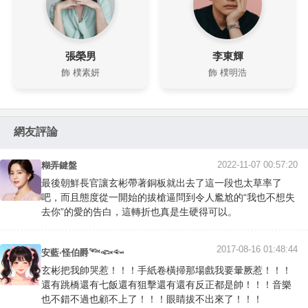
張榮男
李東輝
飾 樸素妍
飾 樸明浩
網友評論
2022-11-07 00:57:20
糊弄鍵盤
最後朝鮮長官讓玄彬帶著銅板就出去了這一段也太草率了
吧，而且態度從一開始的拔槍逼問到令人尷尬的“我也不想失
去你”的愛的告白，這轉折也真是生硬得可以。
2017-08-16 01:48:44
安藍·怪伯爵𓆝𓆟𓆜
玄彬把我帥哭惹！！！手紙卷橫掃那場戲我要暈厥惹！！！
還有跳橋還有七飯還有狙擊還有還有反正都是帥！！！音樂
也不錯不過也顧不上了！！！眼睛拔不出來了！！！