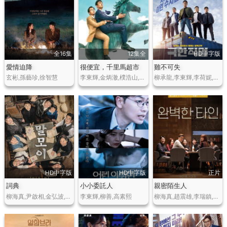
全16集
12集全
HD中字版
愛情迫降
很便宜，千里馬超市
雞不可失
玄彬,孫藝珍,徐智慧
李東輝,金炳澈,樸浩山,李順載,鄭惠成,曹承希,妍雨,鄭敏聖,金浩英,姜宏碩
柳承龍,李東輝,李荷妮,陳善圭,申河均
HD中字版
HD中字版
正片
詞典
小小委託人
親密陌生人
柳海真,尹啟相,金弘波,禹賢,金太勳
李東輝,柳善,高素熙
柳海真,趙震雄,李瑞鎮,廉晶雅,金智秀