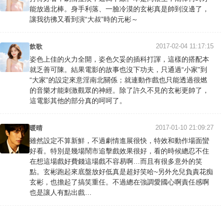
能放過北棒。身手利落、一臉冷漠的玄彬真是帥到沒邊了，
讓我彷彿又看到演“大叔”時的元彬～
2017-02-04 11:17:15
飲歌
姿色上佳的火力全開，姿色欠妥的插科打諢，這樣的搭配本
就乏善可陳。結果電影的故事也沒下功夫，只通過“小家”到
“大家”的設定來意淫南北關係；就連動作戲也只能透過很燃
的音樂才能刺激觀眾的神經。除了許久不見的玄彬更帥了，
這電影其他的部分真的呵呵了。
2017-01-10 21:09:27
暖晴
雖然設定不算新鮮，不過劇情進展很快，特效和動作場面蠻
好看。特別是幾場鬧市追擊戲效果很好，看的時候總忍不住
在想這場戲好費錢這場戲不容易啊…而且有很多意外的笑
點。玄彬跑起來底盤放好低真是超好笑哈~另外允兒負責花痴
玄彬，也擔起了搞笑重任。不過總在強調愛國心啊責任感啊
也是讓人有點出戲…