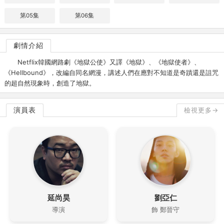
第05集
第06集
劇情介紹
Netflix韓國網路劇《地獄公使》又譯《地獄》、《地獄使者》、
《Hellbound》，改編自同名網漫，講述人們在應對不知道是奇蹟還是詛咒
的超自然現象時，創造了地獄。
演員表
檢視更多→
延尚昊
劉亞仁
導演
飾 鄭晉守