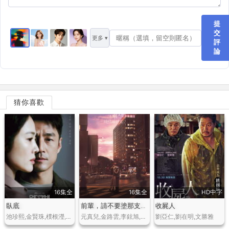
提
交
更多 ▾
評
論
猜你喜歡
16集全
16集全
HD中字
臥底
收屍人
前輩，請不要塗那支口紅
池珍熙,金賢珠,樸根瀅,李承俊,李漢偉,金秀珍,孫鍾鶴,宋英奎
元真兒,金路雲,李鉉旭,李主儐,李奎翰,王光娜,河允慶,姜慧珍
劉亞仁,劉在明,文勝雅