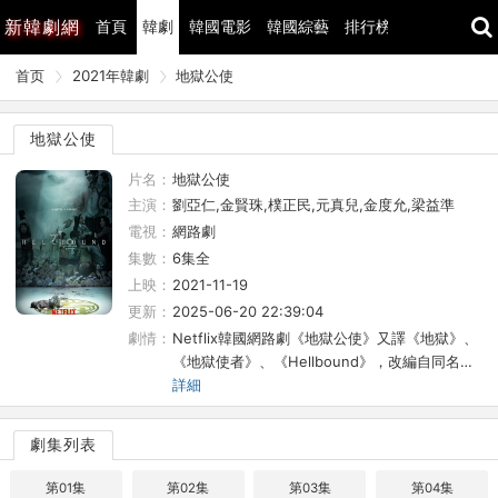
新
韓劇網
首頁
韓劇
韓國電影
韓國綜藝
排行榜
最近更新
首页
2021年韓劇
地獄公使
地獄公使
片名：
地獄公使
主演：
劉亞仁,金賢珠,樸正民,元真兒,金度允,梁益準
電視：
網路劇
集數：
6集全
上映：
2021-11-19
更新：
2025-06-20 22:39:04
劇情：
Netflix韓國網路劇《地獄公使》又譯《地獄》、
《地獄使者》、《Hellbound》，改編自同名…
詳細
劇集列表
第01集
第02集
第03集
第04集