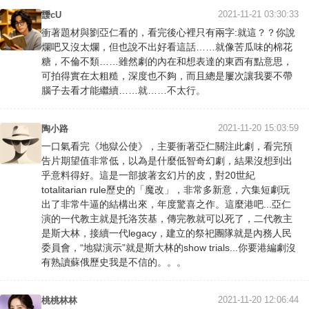
2021-11-21 03:30:33
靉cU
衝著題材與劉亞仁看的，看完後心裡只有兩字:就這？？你說
爛吧又沒太爛，但也說不出好看這話……就像苦瓜味的棉花
糖，不倫不類……雖然劇的內在和想表達的東西有點意思，
可拍得實在太粗糙，深度也不夠，而且總是屢次讓我要不帶
腦子去看才能繼續……就……不太行。
2021-11-20 15:03:59
陶小路
一口氣看完《地獄公使》，主要衝著亞仁關注此劇，看完預
告片期望值非常低，以為是什麼低智奇幻劇，結果沒想到出
乎意料得好。這是一部披著玄幻片的皮，對20世紀
totalitarian rule歷史的「魔改」，非常多新意，六集短劇玩
出了非常牛逼的結構出來，年度驚喜之作。這麼港吧...亞仁
演的一代教主就是托洛茨基，傳完教就可以死了，二代教主
是斯大林，接續一代legacy，建立的祭祀團隊就是內務人民
委員會，“地獄演示”就是斯大林的show trials...你要港編劇沒
有熟讀蘇俄歷史我是不信的。。。
2021-11-20 12:06:44
桃桃林林