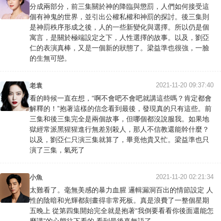
分成兩部分，前三集關於神的降臨與懲罰，人們如何接受這
個有神鬼的世界，並引出公權私權和神罰的探討。後三集則
是神罰秩序形成之後，人的一些新變化與選擇。所以仍是個
寓言，是關於極端設定之下，人性選擇的故事。以及，劉亞
仁的表演真棒，又是一個新的狀態了。梁益準也很強，一臉
的生無可戀。
2021-11-20 09:37:40
老袁
看的時候一直在想，“啊不會吧不會吧就講這些嗎？肯定都會
解釋的！”抱著這樣的信念看到最後，發現真的只有這些。前
三集和後三集完全是兩個故事，但哪個都沒說服我。如果地
獄經常派黑猩猩進行無差別殺人，那人不信教還能幹什麼？
以及，劉亞仁只演三集就算了，畢竟他貴又忙。梁益準也只
演了三集，氣死了
2021-11-20 02:21:34
小魚
太難看了。毫無美感的暴力血腥 邏輯漏洞百出的情節設定 人
性的陰暗和光輝都刻畫得非常死板。真是浪費了一整個星期
五晚上 從第四集開始完全就是抱著“我倒要看看你後面還能怎