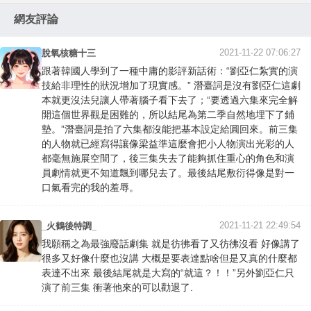
網友評論
2021-11-22 07:06:27
脫氧核糖十三
跟著韓國人學到了一種中庸的影評新話術：“劉亞仁紮實的演
技給非理性的狀況增加了現實感。” 潛臺詞是沒有劉亞仁這劇
本就更沒法兒讓人帶著腦子看下去了；“要透過六集來完全解
開這個世界觀是困難的，所以結尾為第二季自然地埋下了鋪
墊。”潛臺詞是拍了六集都沒能把基本設定給圓回來。前三集
的人物就已經寫得讓像梁益準這麼會把小人物演出光彩的人
都毫無施展空間了，後三集失去了能夠抓住重心的角色和演
員劇情就更不知道飄到哪兒去了。最後結尾敷衍得像是對一
口氣看完的我的羞辱。
2021-11-21 22:49:54
_火鶴後特調_
我願稱之為最強廢話劇集 就是彷彿看了又彷彿沒看 好像講了
很多又好像什麼也沒講 大概是要表達點啥但是又真的什麼都
表達不出來 最後結尾就是大寫的“就這？！！”另外劉亞仁只
演了前三集 衝著他來的可以勸退了.