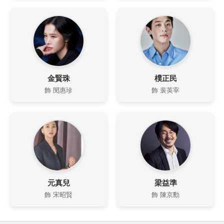
金賢珠
樸正民
飾 閔惠珍
飾 裴英宰
元真兒
梁益準
飾 宋昭賢
飾 陳京勳