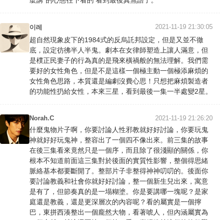
麼講”的心態往下看的 看到最後真無語了。
2021-11-19 21:30:05
이레
超自然現象皮下的1984式的反烏託邦設定，但是又並不徹
底，設定彷彿半人半鬼。劇本在女律師塑造上讓人滿意，但
是樸正民妻子的行為真的是飛來橫禍般的無法理解。我們需
要好的女性角色，但是不是這樣一個極主動一個極添麻煩的
女性角色思路，本質還是編劇沒費心思！只想把麻煩製造者
的功能性扔給女性，本來三星，看到最後一集一半處變2星。
Norah.C
2021-11-19 21:26:20
什麼鬼物片子啊，你要討論人性邪教就好好討論，你要玩鬼
神就好好玩鬼神，整容出了一個四不像出來。前三集的故事
在後三集看來竟然只是一個序，而且除了很淺顯的關係，你
根本不知道前面這三集對於後面的實質性影響，整個得思緒
脈絡基本都要斷開了。整部片子非整得神神叨叨的。後面你
要討論教義和社會你就好好討論，整一個新生兒出來，寓意
是有了，但節奏真的是一塌糊塗。你是要講哪一塊呢？是家
庭還是教義，還是更深層次的內容呢？看的屬實是一個擰
巴，東拼西湊整出一個龐然大物，看著唬人，但內涵屬實為