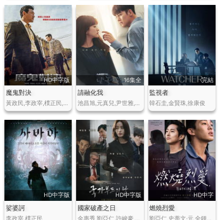
HD中字版
16集全
完結
魔鬼對決
請融化我
監視者
黃政民,李政宰,樸正民,崔嬉序,樸明勳
池昌旭,元真兒,尹世雅,林元熙,金元海
韓石圭,金賢珠,徐康俊
HD中字版
HD中字版
HD中字
娑婆訶
國家破產之日
燃燒烈愛
李政宰,樸正民
金惠秀,劉亞仁,許峻豪,趙宇鎮,文森特·卡索
劉亞仁,史蒂文·元,全鍾瑞,金秀京,崔承浩