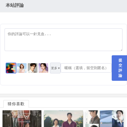
本站評論
提
交
更多 ▾
評
論
猜你喜歡