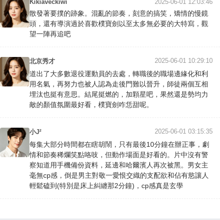
Kikiaveckiwi
2025-06-01 12:03:46
散發著要撲的跡象。混亂的節奏，刻意的搞笑，矯情的慢鏡
頭，還有導演過於喜歡樸寶劍以至太多無必要的大特寫，觀
望一陣再追吧
2025-06-01 10:29:10
北京秀才
道出了大多數退役運動員的去處，轉職後的職場邊緣化和利
用名氣，再努力也被人認為走後門難以晉升，師徒兩個互相
埋汰也挺有意思。結尾挺燃的，加顆星吧，果然還是勢均力
敵的顏值氛圍最好看，樸寶劍咋恁甜呢。
2025-06-01 03:15:35
小J²
每集大部分時間都在瞎胡鬧，只有最後10分鐘在辦正事，劇
情和節奏稀爛笑點咯吱，但動作場面是好看的。片中沒有警
察知道用手機備份資料，延邊和哈爾濱人再次被黑。男女主
毫無cp感，倒是男主對敬一愛恨交織的支配欲和佔有慾讓人
輕鬆磕到(特別是床上糾纏那2分鐘)，cp感真是玄學