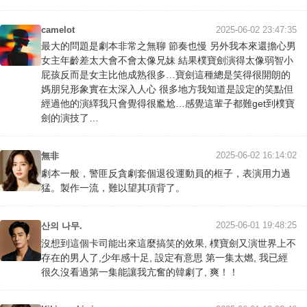
camelot
2025-06-02 23:47:35
最大的問題是劇本非常之無聊 節奏也慢 另外我本來還擔心男
女主年齡差太大會不會太像兄妹 結果樸寶劍演得太像弱智小
屁孩反而是女主比他成熟很多…寶劍這種總是笑得很開朗的
媽朋兒形象實在太深入人心 很多地方我知道是設定的笑點但
經過他的演繹我只會覺得很尷尬…感覺這輩子都難get到樸寶
劍的演技了…
2025-06-02 16:14:02
無非
劇本一般，警匪反貪劇套個退役運動員的框子，表演用力過
猛。製作一流，難以望其項背了。
2025-06-01 19:48:25
산의 나무.
沒想到這個卡司能出來這麼搞笑的效果, 樸寶劍又演世界上不
存在的男人了,少年感十足, 設定有意思 第一集太燃, 我已經
很久沒看過第一集能讓我亢奮的韓劇了, 爽！！