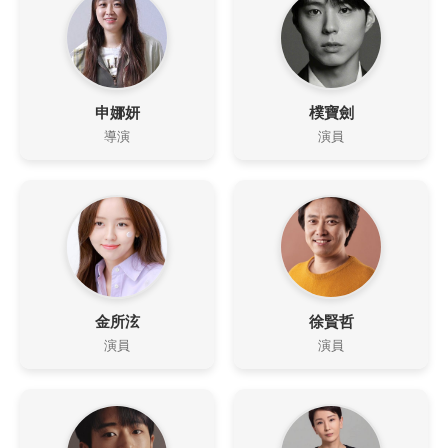
申娜妍
樸寶劍
導演
演員
金所泫
徐賢哲
演員
演員