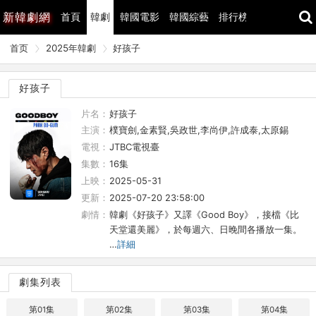
新
韓劇網
首頁
韓劇
韓國電影
韓國綜藝
排行榜
最近更新
首页
2025年韓劇
好孩子
好孩子
片名：
好孩子
主演：
樸寶劍,金素賢,吳政世,李尚伊,許成泰,太原錫
電視：
JTBC電視臺
集數：
16集
上映：
2025-05-31
更新：
2025-07-20 23:58:00
劇情：
韓劇《好孩子》又譯《Good Boy》，接檔《比
天堂還美麗》，於每週六、日晚間各播放一集。
…
詳細
劇集列表
第01集
第02集
第03集
第04集