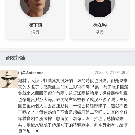
崔宇鎮
徐在熙
演員
演員
網友評論
2025-07-21 02:09:59
山星Antennae
題材，人設，打戲其實挺好的，燃的時候也挺燃。但是劇本
真的太差了，感覺像是鬥閔主影寫不滿16集，為了能多圓幾
集就來來回回硬虐主角團，給反派團抬強度，導致最後能贏
也像是反派放大海。結局閔主影被殺了就沒然後了嗎，主角
團甚至兩個人回去當運動員，一個去特種部隊了，這就不查
了嗎？？？留這點鉤子不會還想續訂第二季吧……真的全程
靠樸寶劍金所泫撐，想搞笑，群像，燃，推理，感情線兼
具，最後只變成了佈滿補丁的稀碎劇本。劇本身兩🌟，給演
員們加一🌟