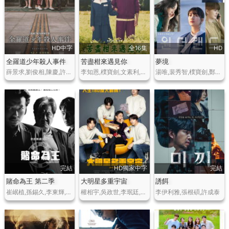
HD中字
全16集
HD
全羅道少年殺人事件
苦盡柑來遇見你
夢境
薛景求,劉俊相,陳慶,許成泰,廉惠蘭,金東英,劉洙彬
李知恩,樸寶劍,文素利,樸解浚,金宣虎,吳正世,廉惠蘭
湯唯,裴秀智,樸寶劍,鄭有美,崔宇植,孔劉,鮑起靜
完結
HD獨家中字
完結
賭命為王 第二季
大明星多重宇宙
誘餌
崔岷植,孫錫久,李東輝,許成泰
權相宇,吳政世,李珉廷,樸昭怡,金俊
李伊利雅,張根碩,許成泰