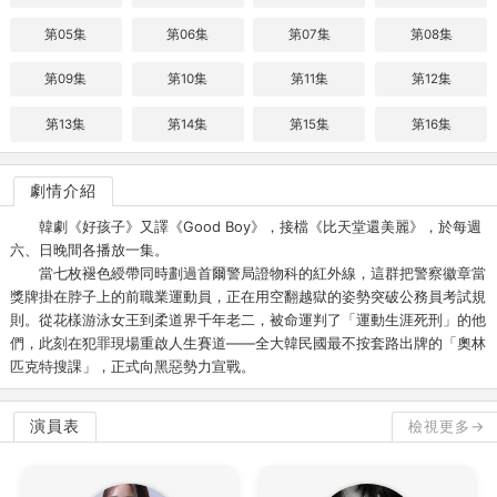
第05集
第06集
第07集
第08集
第09集
第10集
第11集
第12集
第13集
第14集
第15集
第16集
劇情介紹
韓劇《好孩子》又譯《Good Boy》，接檔《比天堂還美麗》，於每週
六、日晚間各播放一集。
當七枚褪色綬帶同時劃過首爾警局證物科的紅外線，這群把警察徽章當
獎牌掛在脖子上的前職業運動員，正在用空翻越獄的姿勢突破公務員考試規
則。從花樣游泳女王到柔道界千年老二，被命運判了「運動生涯死刑」的他
們，此刻在犯罪現場重啟人生賽道——全大韓民國最不按套路出牌的「奧林
匹克特搜課」，正式向黑惡勢力宣戰。
演員表
檢視更多→