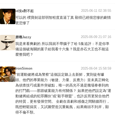
2025-06-11 02:38:55
id沒a對不起
可以的 樸寶劍這部弱智程度直逼丁真 顯得已經很悲慘的劇情
更悲慘了
2025-06-09 21:07:16
磨嘰Jazzy
我是來看爽劇的 所以我就不帶腦子了哈 5集追評：不是你準
備這個破海關的案子給我看十六集？我是赤石大王也不能這
麼整我吧？
IronSimon
2025-06-04 15:58:59
“前運動健將成為警察”這個設定聽上去新鮮，實則徒有噱
頭。他們的專業能力（敏捷、力量、反應力）並未真正轉化
為偵查技巧或案件突破點，唯一的高光不過是幾場拳拳到肉
的打鬥戲——那跟破案能力有何關係？ 如果把他們設定為“運
動健將組成的犯罪團伙”或“殺手聯盟”，也許反而更契合他們
的特質，更有發揮空間。 全劇在喜劇和感傷之間騎牆而行，
既想輕鬆搞笑，又試圖營造沉重氣氛，結果兩頭不到岸，顯
得不倫不類。