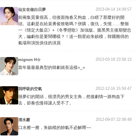
2013-04-14 14:09:57
仙女在做白日夢
前兩集質量很高，但後面拖沓又狗血，白瞎了那麼好的開
頭。這劇是在給裴勇俊致敬嗎？併購，復仇，失憶……整個
一《情定大飯店》+《冬季戀歌》加強版。腹黑男主後期變忠
犬，編劇你是要鬧哪樣？！送一顆星給朱鎮模，韓國難得的
氣場和演技俱佳的演員
2013-03-18 23:58:13
mignon H☆
當年最最最典型的韓劇就長這樣=_=
2012-12-16 15:59:47
我呼吸的空氣
很夢幻的開頭，很漂亮的男女主角，然後劇情一路狗血下
去，節奏也慢得讓人受不了。
2012-09-07 22:08:49
清水巖
口水擦一擦，朱鎮模的帥氣不必解釋~~