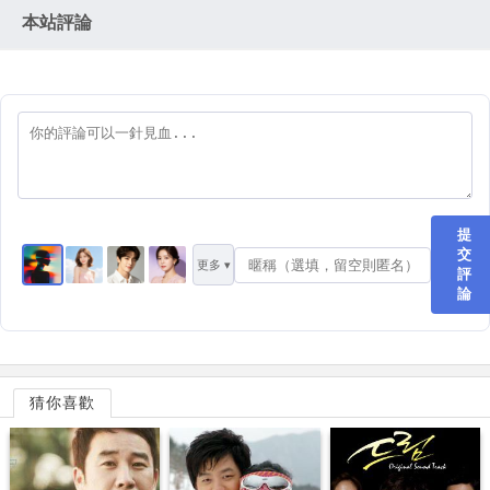
本站評論
提
交
更多 ▾
評
論
猜你喜歡