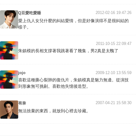
2012-02-16 19:47:26
Q豆愛吃愛睡
愛上仇人女兒什麼的糾結愛情，但是好像演得不是很糾結的
樣子。
⠀
2011-10-15 22:09:47
朱鎮模的長相支撐著我跳著看了幾集，男2真是太醜了
jojo
2009-12-10 13:55:59
喜歡這種撕心裂肺的復仇片，朱鎮模真是魅力無邊。從演技
到形象無可挑剔。喜歡他失憶後造型。
2007-04-21 15:58:30
有奈
無法捨棄的東西，就放到心裡去珍藏。