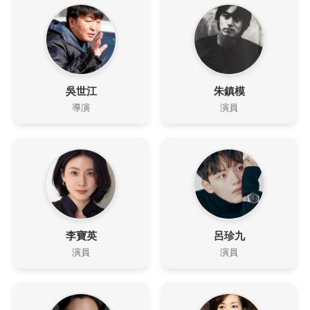
吳世江
朱鎮模
導演
演員
李寶英
呂珍九
演員
演員