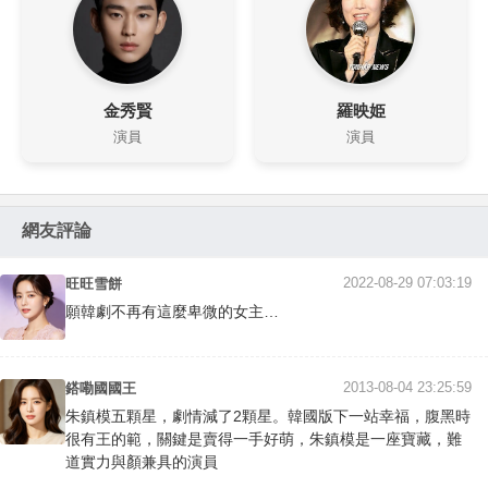
金秀賢
羅映姫
演員
演員
網友評論
2022-08-29 07:03:19
旺旺雪餅
願韓劇不再有這麼卑微的女主…
2013-08-04 23:25:59
鎝嘞國國王
朱鎮模五顆星，劇情減了2顆星。韓國版下一站幸福，腹黑時
很有王的範，關鍵是賣得一手好萌，朱鎮模是一座寶藏，難
道實力與顏兼具的演員