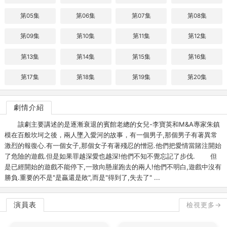
第05集
第06集
第07集
第08集
第09集
第10集
第11集
第12集
第13集
第14集
第15集
第16集
第17集
第18集
第19集
第20集
劇情介紹
該劇主要講述的是逐漸衰退的賓館老總的女兒-李寶英和M&A專家朱鎮
模在百般坎坷之後，兩人墜入愛河的故事，有一個男子,那個男子有著異常
激烈的報復心.有一個女子,那個女子有著殘忍的憎惡.他們把愛情當賭注開始
了危險的遊戲.但是如果罪越深愛也越深!他們不知不覺忘記了步伐. 但
是已經開始的遊戲不能停下,一致向懸崖跑去的兩人!他們不明白,遊戲中沒有
勝負.重要的不是"是贏還是敗",而是"得到了,失去了" ...
演員表
檢視更多→