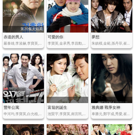
第20集大結局
赤道的男人
可愛的你
夢想
嚴泰雄,李浚赫,李寶英,林時完,李玹雨,林正恩
李寶英,金承秀,李昌勳,吳珠恩,鄭京浩,徐柔貞,楊美羅,南相美
朱鎮模,金範,孫丹菲,崔如真,Marcos,裴正南,Julian,Kang,吳達秀,樸相元
豐年公寓
富翁的誕生
雅典娜 戰爭女神
申河均,李寶英,白允植,姜星,文喜京,高素熙
池賢宇,李寶英,南宮民,李詩英,孫浩英,成智樓,樸哲民,尹柱相,鄭漢溶,申多恩
車勝元,鄭宇成,秀愛,崔始源,金民鍾,李智雅,李寶英,金素妍