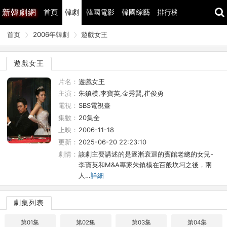
新
韓劇網
首頁
韓劇
韓國電影
韓國綜藝
排行榜
最近更新
首页
2006年韓劇
遊戲女王
遊戲女王
片名：
遊戲女王
主演：
朱鎮模,李寶英,金秀賢,崔俊勇
電視：
SBS電視臺
集數：
20集全
上映：
2006-11-18
更新：
2025-06-20 22:23:10
劇情：
該劇主要講述的是逐漸衰退的賓館老總的女兒-
李寶英和M&A專家朱鎮模在百般坎坷之後，兩
人…
詳細
劇集列表
第01集
第02集
第03集
第04集